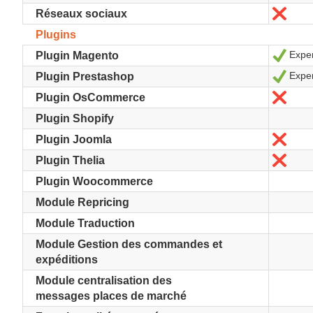
Nein
Réseaux sociaux
Plugins
Exper
Ja
Plugin Magento
Exper
Ja
Plugin Prestashop
Nein
Plugin OsCommerce
Plugin Shopify
Nein
Plugin Joomla
Nein
Plugin Thelia
Plugin Woocommerce
Module Repricing
Module Traduction
Module Gestion des commandes et
expéditions
Module centralisation des
messages places de marché