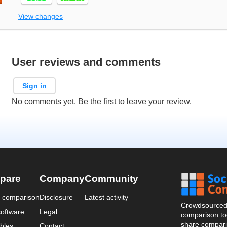
View changes
User reviews and comments
Sign in
No comments yet. Be the first to leave your review.
pare
Company
Community
a comparison
Disclosure
Latest activity
Crowdsourced 
oftware
Legal
comparison too
share compari
bles
Contact