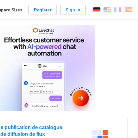
pare Sizes
Register
Sign in
English
França
Es
n
de publication de catalogue
 de diffusion de flux