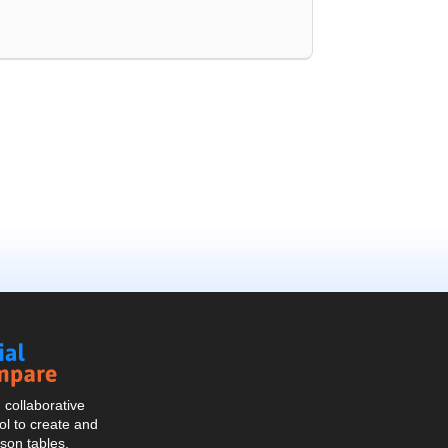
Social
Compare
collaborative
l to create and
son tables.