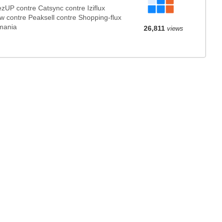
UP contre Catsync contre Iziflux
w contre Peaksell contre Shopping-flux
rmania
26,811
views