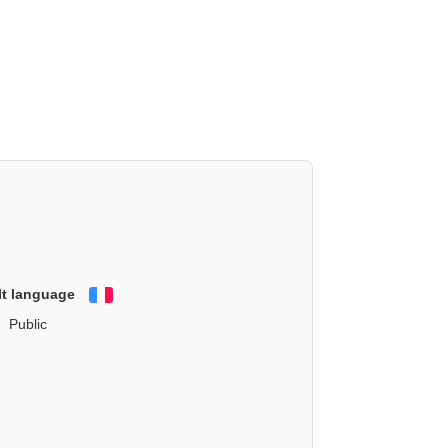
lt language
Français
Public