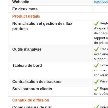
trackfeed
Webseite
En deux mots
Product details
Règle
Ja
Normalisation et gestion des flux
d'export 
produits
de chaqu
rapport 
de prix 
Tracki
Ja
Outils d'analyse
avec anal
support,
Tablea
Ja
Tableau de bord
commerce
conversi
Prise
Ja
Centralisation des trackers
Repor
Ja
Suivi parcours clients
conquête 
Canaux de diffusion
Univer
Ja
Comparateurs de prix