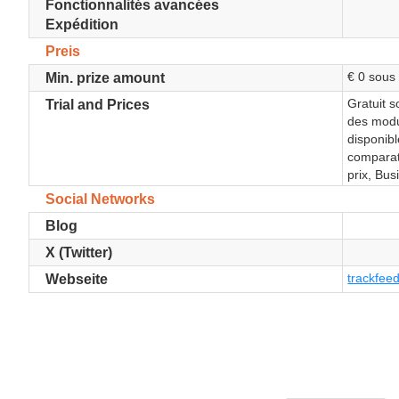
Fonctionnalités avancées
Expédition
Preis
€ 0 sous 
Min. prize amount
Gratuit s
Trial and Prices
des modul
disponib
comparat
prix, Bus
Social Networks
Blog
X (Twitter)
trackfeed
Webseite