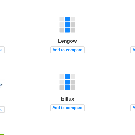
Lengow
re
Add to compare
A
Iziflux
Add to compare
A
re