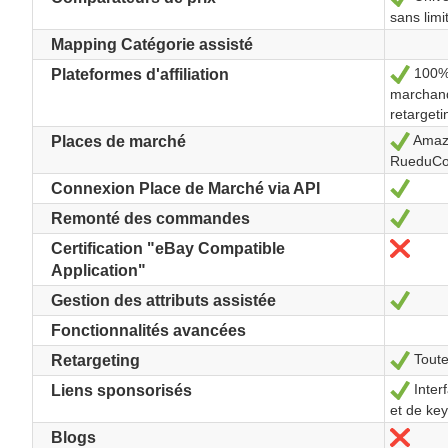
sans limi
Mapping Catégorie assisté
100% 
Ja
Plateformes d'affiliation
marchand,
retarget
Amazo
Ja
Places de marché
RueduC
Ja
Connexion Place de Marché via API
Ja
Remonté des commandes
Nein
Certification "eBay Compatible
Application"
Ja
Gestion des attributs assistée
Fonctionnalités avancées
Toute
Ja
Retargeting
Inter
Ja
Liens sponsorisés
et de ke
Nein
Blogs