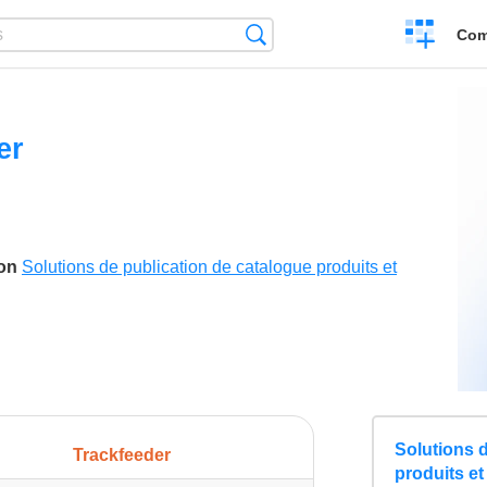
Create
Search
Com
a
compariso
er
son
Solutions de publication de catalogue produits et
Solutions 
Trackfeeder
produits et