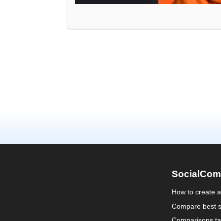
SocialCom
How to create 
Compare best s
Comparisons ta