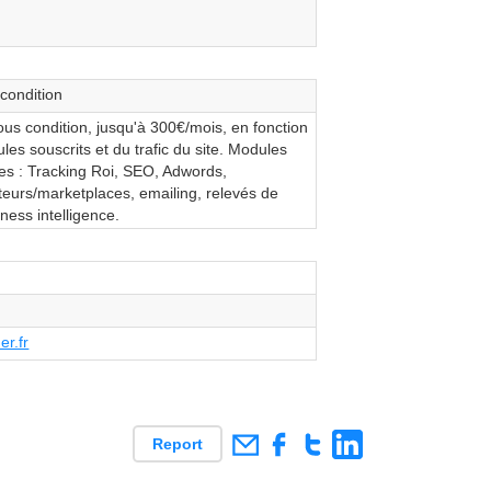
condition
ous condition, jusqu'à 300€/mois, en fonction
es souscrits et du trafic du site. Modules
les : Tracking Roi, SEO, Adwords,
eurs/marketplaces, emailing, relevés de
iness intelligence.
er.fr
Report