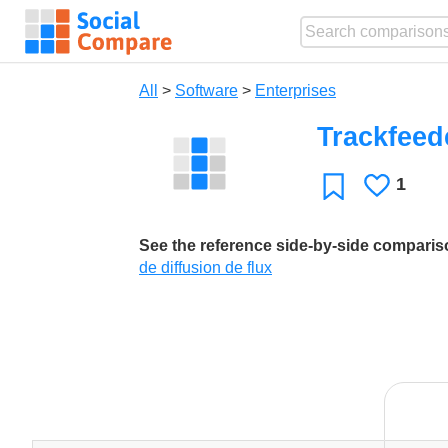
All
>
Software
>
Enterprises
Trackfeed
1
Likes
Favorite
See the reference side-by-side compari
de diffusion de flux