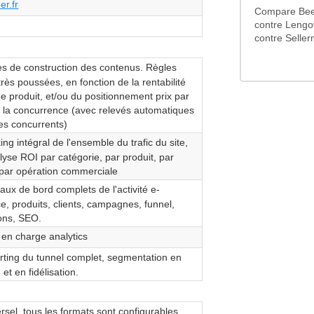
er.fr
Compare Beez
contre Lengo
contre Selle
s de construction des contenus. Règles
très poussées, en fonction de la rentabilité
e produit, et/ou du positionnement prix par
à la concurrence (avec relevés automatiques
des concurrents)
ng intégral de l'ensemble du trafic du site,
yse ROI par catégorie, par produit, par
 par opération commerciale
ux de bord complets de l'activité e-
, produits, clients, campagnes, funnel,
ons, SEO.
 en charge analytics
ting du tunnel complet, segmentation en
et en fidélisation.
sel, tous les formats sont configurables