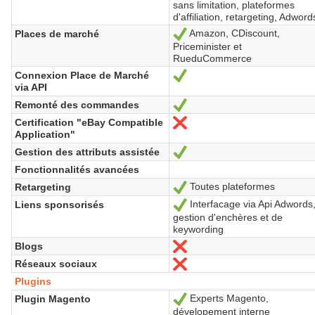
sans limitation, plateformes
d'affiliation, retargeting, Adword
Amazon, CDiscount,
Places de marché
Oui
Priceminister et
RueduCommerce
Connexion Place de Marché
Oui
via API
Remonté des commandes
Oui
Certification "eBay Compatible
Non
Application"
Gestion des attributs assistée
Oui
Fonctionnalités avancées
Toutes plateformes
Retargeting
Oui
Interfacage via Api Adwords
Liens sponsorisés
Oui
gestion d'enchères et de
keywording
Blogs
Non
Réseaux sociaux
Non
Plugins
Experts Magento,
Plugin Magento
Oui
dévelopement interne