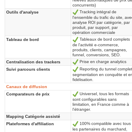
concurrents)
Tracking intégral de
Outils d'analyse
Oui
l'ensemble du trafic du site, ave
analyse ROI par catégorie, par
produit, par support, par
opération commerciale
Tableaux de bord complets
Tableau de bord
Oui
de l'activité e-commerce,
produits, clients, campagnes,
funnel, conversions, SEO.
Prise en charge analytics
Centralisation des trackers
Oui
Reporting du tunnel complet
Suivi parcours clients
Oui
segmentation en conquête et e
fidélisation.
Canaux de diffusion
Universel, tous les formats
Comparateurs de prix
Oui
sont configurables sans
limitation, en France comme à
l'étranger.
Mapping Catégorie assisté
100% compatible avec tous
Plateformes d'affiliation
Oui
les partenaires du marchand,