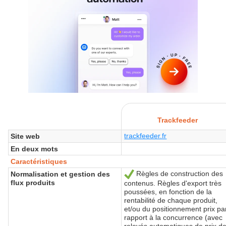
Trackfeeder
trackfeeder.fr
Site web
En deux mots
Caractéristiques
Règles de construction des
Normalisation et gestion des
Oui
flux produits
contenus. Règles d'export très
poussées, en fonction de la
rentabilité de chaque produit,
et/ou du positionnement prix pa
rapport à la concurrence (avec
relevés automatiques de prix d