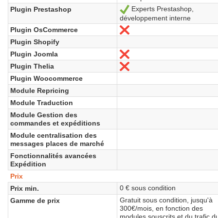
Experts Prestashop,
Plugin Prestashop
Oui
développement interne
Plugin OsCommerce
Non
Plugin Shopify
Plugin Joomla
Non
Plugin Thelia
Non
Plugin Woocommerce
Module Repricing
Module Traduction
Module Gestion des
commandes et expéditions
Module centralisation des
messages places de marché
Fonctionnalités avancées
Expédition
Prix
0 € sous condition
Prix min.
Gratuit sous condition, jusqu'à
Gamme de prix
300€/mois, en fonction des
modules souscrits et du trafic d