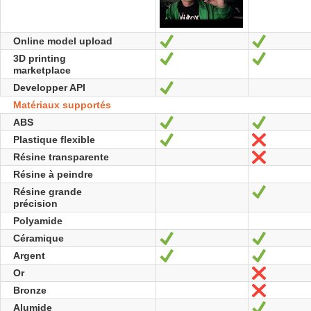
Online model upload
Oui
Oui
3D printing
Oui
Oui
marketplace
Developper API
Oui
Matériaux supportés
ABS
Oui
Oui
Plastique flexible
Oui
Non
Résine transparente
Non
Résine à peindre
Résine grande
Oui
précision
Polyamide
Céramique
Oui
Oui
Argent
Oui
Oui
Or
Non
Bronze
Non
Alumide
Oui