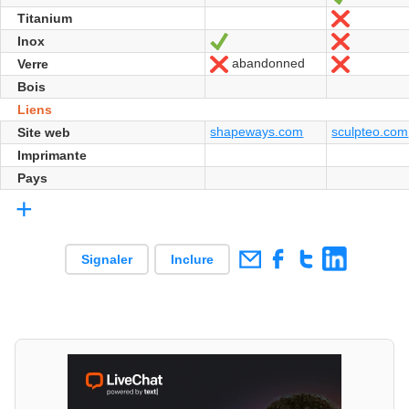
Titanium
Non
Inox
Oui
Non
abandonned
Verre
Non
Non
Bois
Liens
shapeways.com
sculpteo.com
Site web
Imprimante
Pays
+
Signaler
Inclure