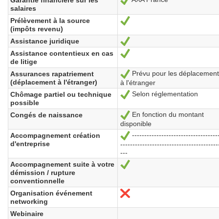
salaires
Prélèvement à la source
Ja
(impôts revenu)
Assistance juridique
Ja
Assistance contentieux en cas
Ja
de litige
Prévu pour les déplacement
Assurances rapatriement
Ja
(déplacement à l'étranger)
à l'étranger
Selon réglementation
Chômage partiel ou technique
Ja
possible
En fonction du montant
Congés de naissance
Ja
disponible
-----------------------------------
Accompagnement création
Ja
d'entreprise
----------------------------------------
---
Accompagnement suite à votre
Ja
démission / rupture
conventionnelle
Organisation événement
Nein
networking
Webinaire