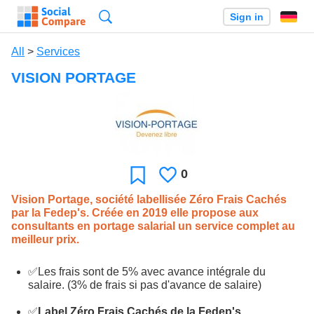
Search
Sign in
All
>
Services
VISION PORTAGE
0
Likes
Favorite
Vision Portage, société labellisée Zéro Frais Cachés
par la Fedep's. Créée en 2019 elle propose aux
consultants en portage salarial un service complet au
meilleur prix.
✅Les frais sont de 5% avec avance intégrale du
salaire. (3% de frais si pas d'avance de salaire)
✅
Label Zéro Frais Cachés de la Fedep's