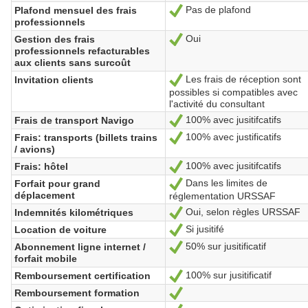
Pas de plafond
Plafond mensuel des frais
Ja
professionnels
Oui
Gestion des frais
Ja
professionnels refacturables
aux clients sans surcoût
Les frais de réception sont
Invitation clients
Ja
possibles si compatibles avec
l'activité du consultant
100% avec jusitifcatifs
Frais de transport Navigo
Ja
100% avec justificatifs
Frais: transports (billets trains
Ja
/ avions)
100% avec jusitifcatifs
Frais: hôtel
Ja
Dans les limites de
Forfait pour grand
Ja
déplacement
réglementation URSSAF
Oui, selon règles URSSAF
Indemnités kilométriques
Ja
Si jusitifé
Location de voiture
Ja
50% sur jusitificatif
Abonnement ligne internet /
Ja
forfait mobile
100% sur jusitificatif
Remboursement certification
Ja
Remboursement formation
Ja