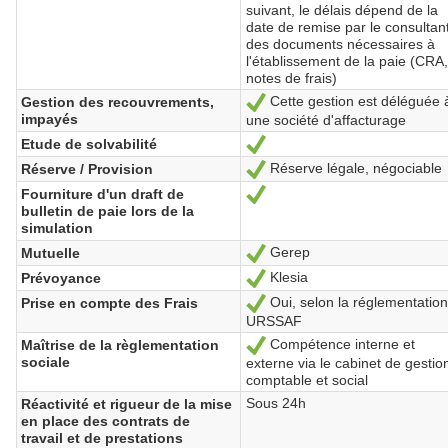
suivant, le délais dépend de la
date de remise par le consultan
des documents nécessaires à
l'établissement de la paie (CRA
notes de frais)
Cette gestion est déléguée 
Gestion des recouvrements,
Ja
impayés
une société d'affacturage
Etude de solvabilité
Ja
Réserve légale, négociable
Réserve / Provision
Ja
Fourniture d'un draft de
Ja
bulletin de paie lors de la
simulation
Gerep
Mutuelle
Ja
Klesia
Prévoyance
Ja
Oui, selon la réglementation
Prise en compte des Frais
Ja
URSSAF
Compétence interne et
Maîtrise de la règlementation
Ja
sociale
externe via le cabinet de gestio
comptable et social
Sous 24h
Réactivité et rigueur de la mise
en place des contrats de
travail et de prestations