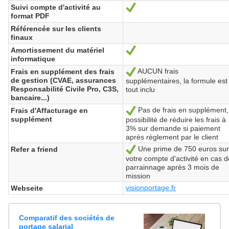
Suivi compte d'activité au
Ja
format PDF
Référencée sur les clients
finaux
Amortissement du matériel
Ja
informatique
AUCUN frais
Frais en supplément des frais
Ja
de gestion (CVAE, assurances
supplémentaires, la formule est
Responsabilité Civile Pro, C3S,
tout inclu
bancaire...)
Pas de frais en supplément,
Frais d'Affacturage en
Ja
supplément
possibilité de réduire les frais à
3% sur demande si paiement
après règlement par le client
Une prime de 750 euros sur
Refer a friend
Ja
votre compte d'activité en cas 
parrainnage après 3 mois de
mission
visionportage.fr
Webseite
Comparatif des sociétés de
portage salarial