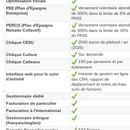
Optimisation fiscale
Ja
Versement volontaire abon
PEE (Plan d'Epargne
Ja
Entreprise)
de 300% dans la limite de 8% d
PASS
Versement volontaire abon
PERCO (Plan d'Epargne
Ja
Retraite Collectif)
de 300% dans la limite de 16%
du PASS
2540 euros de plafond / an
Chèque CESU
Ja
(2025)
Sur demande
Chèque Culture
Ja
193 par personne et par
Chèque Cadeaux
Ja
évènement
Intranet de gestion en ligne
Interface web pour le suivi
Ja
d'activité
des CRA, rapport de
déplacement et notes de frais,
suivi de factures
Gestionnaire dédié
Ja
Facturation de particulier
Ja
Facturation à l'international
Ja
Gestionnaire bilingue
Ja
(français/anglais)
AXA France
Garantie financière sur les
Ja