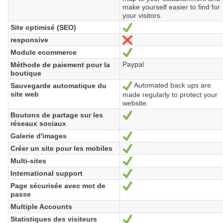
make yourself easier to find for
your visitors.
Site optimisé (SEO)
Ja
responsive
Nein
Module ecommerce
Ja
Paypal
Méthode de paiement pour la
boutique
Automated back ups are
Sauvegarde automatique du
Ja
site web
made regularly to protect your
website.
Boutons de partage sur les
Ja
réseaux sociaux
Galerie d'images
Ja
Créer un site pour les mobiles
Ja
Multi-sites
Ja
International support
Ja
Page sécurisée avec mot de
Ja
passe
Multiple Accounts
Statistiques des visiteurs
Ja