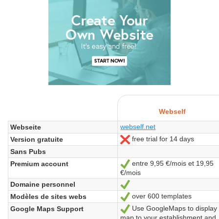
Webself
webself.net
Webseite
free trial for 14 days
Version gratuite
Nein
Sans Pubs
entre 9,95 €/mois et 19,95
Premium account
Ja
€/mois
Domaine personnel
Ja
over 600 templates
Modèles de sites webs
Ja
Use GoogleMaps to display
Google Maps Support
Ja
map to your establishment and