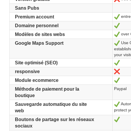
Sans Pubs
entre
Sí
Premium account
Sí
Domaine personnel
over 
Sí
Modèles de sites webs
Use G
Sí
Google Maps Support
establish
your visit
Sí
Site optimisé (SEO)
No
responsive
Sí
Module ecommerce
Paypal
Méthode de paiement pour la
boutique
Autom
Sí
Sauvegarde automatique du site
protect y
web
Sí
Boutons de partage sur les réseaux
sociaux