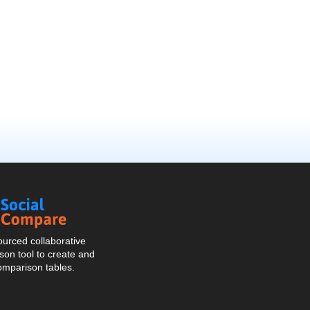
Social
Compare
urced collaborative
on tool to create and
omparison tables.