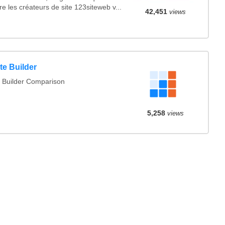
e les créateurs de site 123siteweb v...
42,451
views
te Builder
 Builder Comparison
5,258
views