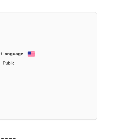
lt language
English
Public