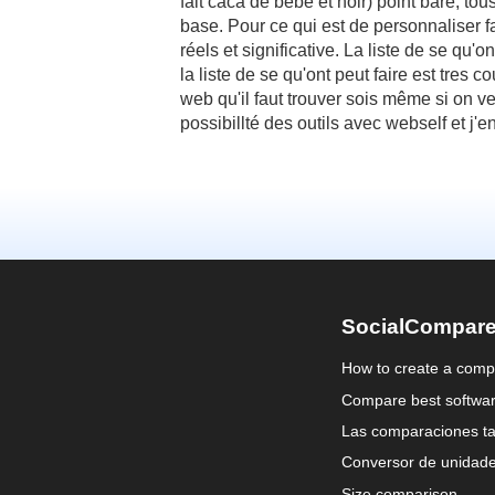
fait caca de bébé et noir) point bare, to
base. Pour ce qui est de personnaliser f
réels et significative. La liste de se qu'
la liste de se qu'ont peut faire est tres cou
web qu'il faut trouver sois même si on v
possibillté des outils avec webself et j'e
SocialCompar
How to create a comp
Compare best softwa
Las comparaciones ta
Conversor de unidad
Size comparison