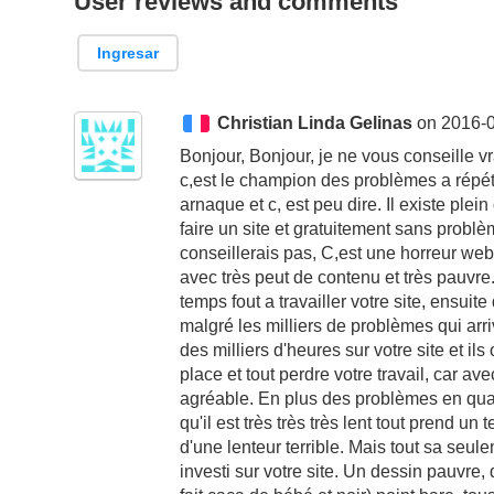
User reviews and comments
Ingresar
Christian Linda Gelinas
on 2016-0
Bonjour, Bonjour, je ne vous conseille v
c,est le champion des problèmes a répéti
arnaque et c, est peu dire. Il existe plein
faire un site et gratuitement sans prob
conseillerais pas, C,est une horreur web
avec très peut de contenu et très pauvre.
temps fout a travailler votre site, ensui
malgré les milliers de problèmes qui ar
des milliers d'heures sur votre site et ils
place et tout perdre votre travail, car av
agréable. En plus des problèmes en quant
qu'il est très très très lent tout prend u
d'une lenteur terrible. Mais tout sa seu
investi sur votre site. Un dessin pauvre,