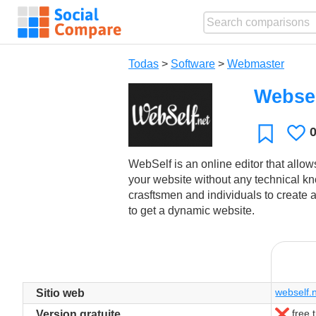
Todas
>
Software
>
Webmaster
Webse
L
Favorit
gust
WebSelf is an online editor that allo
your website without any technical k
crasftsmen and individuals to create a
to get a dynamic website.
webself.
Sitio web
free t
No
Version gratuite