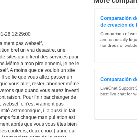
More compar
Comparación de
de creación de 
1-26 12:29:00
Comparison of web
and especially log
raiment pas webself,
hundreds of webdes
tion bref un vrai désastre, une
 de sites qui offrent des services pour
lème.Même a mon pire ennemi, je ne le
self. A moins que de vouloir un site
 Il se fie que vous allez passer un
Comparación de
te que vous aller, rester, abonner même
LiveChat Support 
riverons que quand vous aurez investi
best live chat for w
 ont raison. Pour finir par changer de
ec webself c,n'est vraiment pas
ité astronomique, il a aussi le fait
n temps fout chaque manipullation est
lement après que vous vous êtes bien
 des couleurs, deux choix (jaune qui