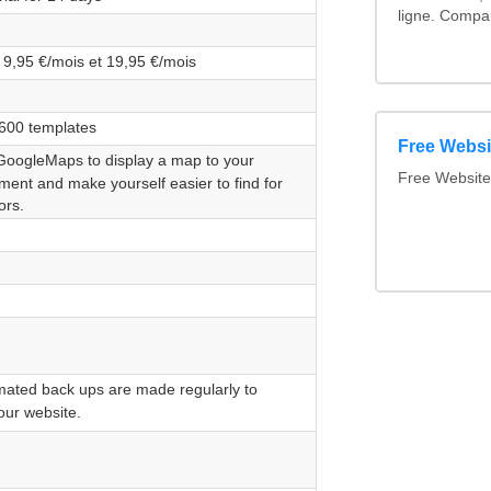
ligne. Compar
 9,95 €/mois et 19,95 €/mois
600 templates
Free Websi
oogleMaps to display a map to your
Free Website
ment and make yourself easier to find for
ors.
ated back ups are made regularly to
our website.