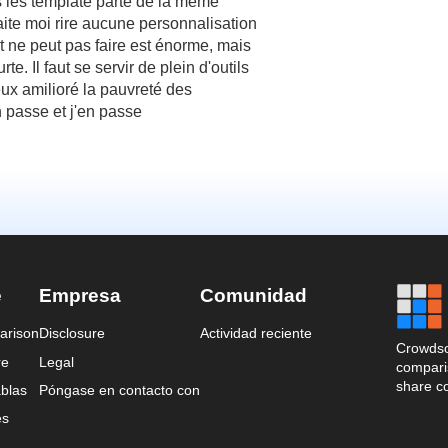
us les template parte de la meme
aite moi rire aucune personnalisation
ont ne peut pas faire est énorme, mais
rte. Il faut se servir de plein d'outils
eux amilioré la pauvreté des
n passe et j'en passe
e
Empresa
Comunidad
arison
Disclosure
Actividad reciente
Crowdso
re
Legal
comparis
share c
blas
Póngase en contacto con
es