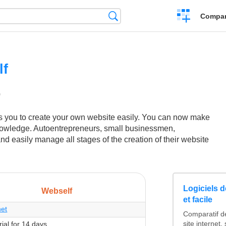
Crear
Búsqueda
Compar
una
comparación
lf
0
e
os
a
ws you to create your own website easily. You can now make
nowledge. Autoentrepreneurs, small businessmen,
nd easily manage all stages of the creation of their website
Logiciels d
Webself
et facile
net
Comparatif de
rial for 14 days
site internet,