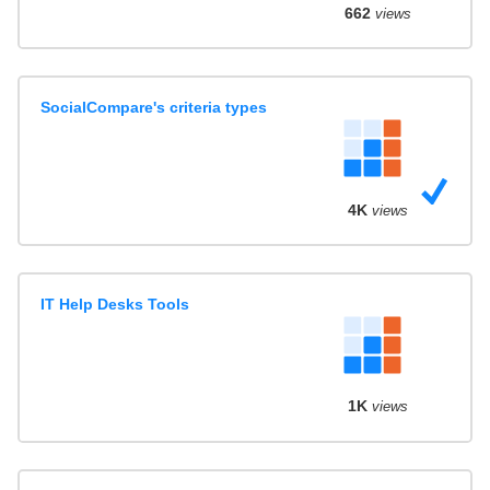
662
views
SocialCompare's criteria types
4K
views
IT Help Desks Tools
1K
views