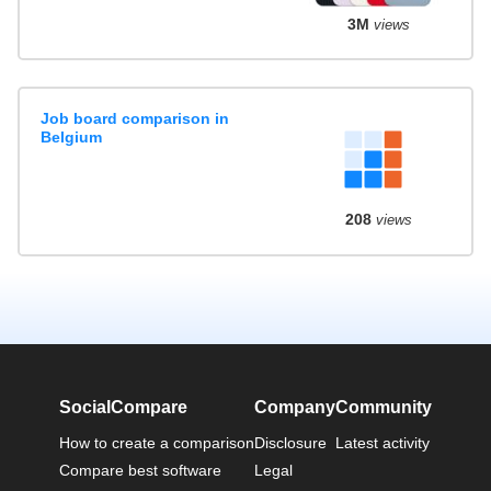
3M
views
Job board comparison in
Belgium
208
views
SocialCompare
Company
Community
How to create a comparison
Disclosure
Latest activity
Compare best software
Legal