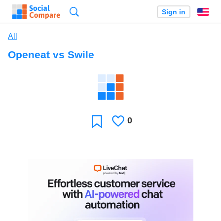
Search
Sign in
En
All
Openeat vs Swile
0
Likes
Favorite