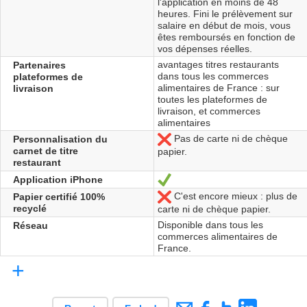
l'application en moins de 48
heures. Fini le prélèvement sur
salaire en début de mois, vous
êtes remboursés en fonction de
vos dépenses réelles.
avantages titres restaurants
Partenaires
dans tous les commerces
plateformes de
alimentaires de France : sur
livraison
toutes les plateformes de
livraison, et commerces
alimentaires
Pas de carte ni de chèque
Personnalisation du
No
carnet de titre
papier.
restaurant
Application iPhone
Yes
C'est encore mieux : plus de
Papier certifié 100%
No
recyclé
carte ni de chèque papier.
Disponible dans tous les
Réseau
commerces alimentaires de
France.
+