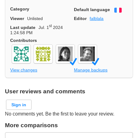
Category
Default language
Françai
Viewer
Unlisted
Editor
falblala
st
Last update
Jul. 1
2024
1:24:58 PM
Contributors
View changes
Manage backups
User reviews and comments
Sign in
No comments yet. Be the first to leave your review.
More comparisons