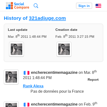
Search
Sign in
En
History of
321adjuge.com
Last update
Creation date
th
th
Mar. 8
2011 1:48:44 PM
Feb. 8
2011 3:27:15 PM
th
encherecentimemagazine
on Mar. 8
2011 1:48:44 PM
Report
Rank Alexa
Pas de données pour la France
th
encherecentimemagazine
on Feb. 9