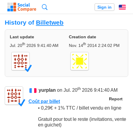
Search
Sign in
En
History of
Billetweb
Last update
Creation date
th
th
Jul. 20
2026 9:41:40 AM
Nov. 14
2014 2:24:02 PM
th
yurplan
on Jul. 20
2026 9:41:40 AM
Report
Coût par billet
• 0,29€ + 1% TTC / billet vendu en ligne
Gratuit pour tout le reste (invitations, vente
en guichet)