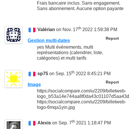
Frais bancaire inclus. Sans engagement.
Sans abonnement. Aucune option payante
th
Valérian
on Nov. 17
2022 1:59:38 PM
Report
Gestion multi-dates
yes Multi évènements, multi
représentations (calendrier, liste,
catégories) et multi tarifs
th
sp75
on Sep. 15
2022 8:45:21 PM
Report
Image
https://socialcompare.com/u/2209/billetweb-
logo_b53a14e744aa8f0da43c01107d5aa43d
https://socialcompare.com/u/2209/billetweb-
logo-6mqa1yin.jpg
th
Alexis
on Sep. 7
2021 1:18:47 PM