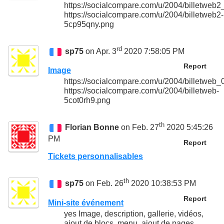
https://socialcompare.com/u/2004/billetw
https://socialcompare.com/u/2004/billetweb2-
5cp95qny.png
rd
sp75
on Apr. 3
2020 7:58:05 PM
Report
Image
https://socialcompare.com/u/2004/billetw
https://socialcompare.com/u/2004/billetweb-
5cot0rh9.png
th
Florian Bonne
on Feb. 27
2020 5:45:26
PM
Report
Tickets personnalisables
th
sp75
on Feb. 26
2020 10:38:53 PM
Report
Mini-site événement
yes Image, description, gallerie, vidéos,
ajout de blocs, menu, ajout de pages,