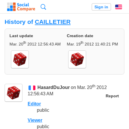
Search
Sign in
En
History of
CAILLETIER
Last update
Creation date
th
th
Mar. 20
2012 12:56:43 AM
Mar. 19
2012 11:40:21 PM
th
HasardDuJour
on Mar. 20
2012
12:56:43 AM
Report
Editor
public
Viewer
public