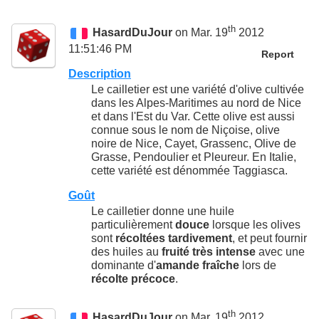
th
HasardDuJour
on Mar. 19
2012
11:51:46 PM
Report
Description
Le cailletier est une variété d'olive cultivée
dans les Alpes-Maritimes au nord de Nice
et dans l'Est du Var. Cette olive est aussi
connue sous le nom de Niçoise, olive
noire de Nice, Cayet, Grassenc, Olive de
Grasse, Pendoulier et Pleureur. En Italie,
cette variété est dénommée Taggiasca.
Goût
Le cailletier donne une huile
particulièrement
douce
lorsque les olives
sont
récoltées tardivement
, et peut fournir
des huiles au
fruité très intense
avec une
dominante d'
amande fraîche
lors de
récolte précoce
.
th
HasardDuJour
on Mar. 19
2012