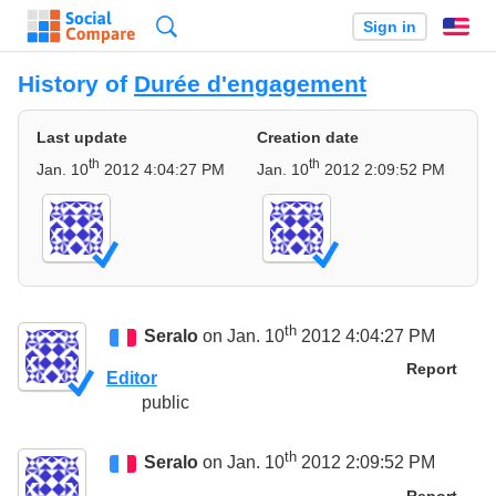
Search
Sign in
En
History of
Durée d'engagement
Last update
Creation date
th
th
Jan. 10
2012 4:04:27 PM
Jan. 10
2012 2:09:52 PM
th
Seralo
on Jan. 10
2012 4:04:27 PM
Report
Editor
public
th
Seralo
on Jan. 10
2012 2:09:52 PM