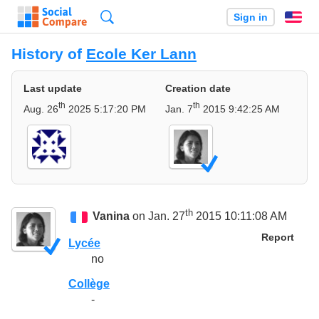
Search
Sign in
En
History of
Ecole Ker Lann
Last update
Creation date
th
th
Aug. 26
2025 5:17:20 PM
Jan. 7
2015 9:42:25 AM
th
Vanina
on Jan. 27
2015 10:11:08 AM
Report
Lycée
no
Collège
-