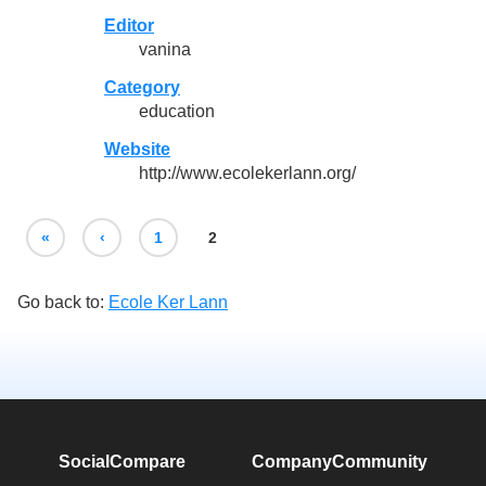
Editor
vanina
Category
education
Website
http://www.ecolekerlann.org/
«
‹
1
2
Go back to:
Ecole Ker Lann
SocialCompare
Company
Community