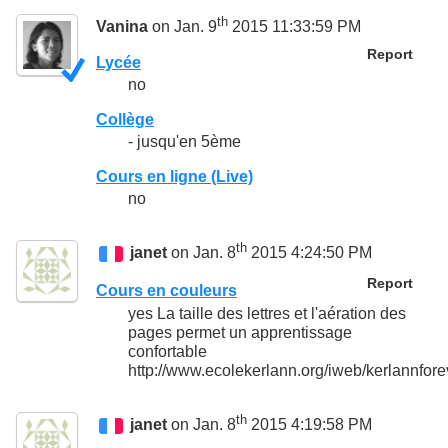
th
Vanina
on Jan. 9
2015 11:33:59 PM
Report
Lycée
no
Collège
- jusqu'en 5ème
Cours en ligne (Live)
no
th
janet
on Jan. 8
2015 4:24:50 PM
Report
Cours en couleurs
yes La taille des lettres et l'aération des
pages permet un apprentissage
confortable
http://www.ecolekerlann.org/iweb/kerlannfor
th
janet
on Jan. 8
2015 4:19:58 PM