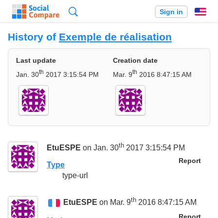
Search
Sign in
En
History of
Exemple de réalisation
Last update
Creation date
th
th
Jan. 30
2017 3:15:54 PM
Mar. 9
2016 8:47:15 AM
th
EtuESPE
on Jan. 30
2017 3:15:54 PM
Report
Type
type-url
th
EtuESPE
on Mar. 9
2016 8:47:15 AM
Report