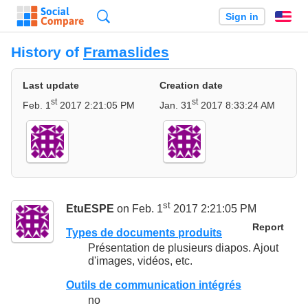
Search
Sign in
En
History of
Framaslides
Last update
Creation date
st
st
Feb. 1
2017 2:21:05 PM
Jan. 31
2017 8:33:24 AM
st
EtuESPE
on Feb. 1
2017 2:21:05 PM
Report
Types de documents produits
Présentation de plusieurs diapos. Ajout
d'images, vidéos, etc.
Outils de communication intégrés
no