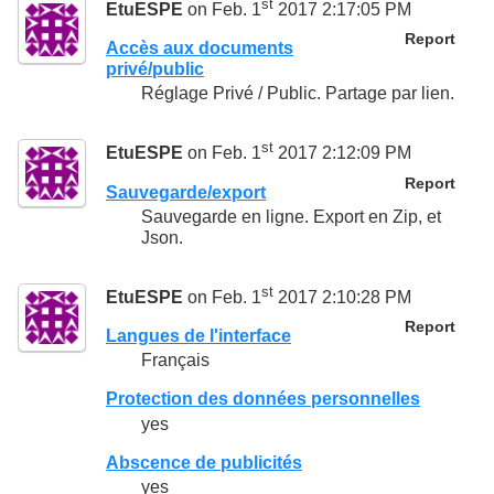
st
EtuESPE
on Feb. 1
2017 2:17:05 PM
Report
Accès aux documents
privé/public
Réglage Privé / Public. Partage par lien.
st
EtuESPE
on Feb. 1
2017 2:12:09 PM
Report
Sauvegarde/export
Sauvegarde en ligne. Export en Zip, et
Json.
st
EtuESPE
on Feb. 1
2017 2:10:28 PM
Report
Langues de l'interface
Français
Protection des données personnelles
yes
Abscence de publicités
yes