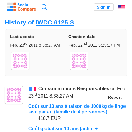
Search
Sign in
En
History of
IWDC 6125 S
Last update
Creation date
rd
nd
Feb. 23
2011 8:38:27 AM
Feb. 22
2011 5:29:17 PM
Consommateurs Responsables
on Feb.
rd
23
2011 8:38:27 AM
Report
Coût sur 10 ans à raison de 1000kg de linge
lavé par an (famille de 4 personnes)
418.7 EUR
Coût global sur 10 ans (achat +