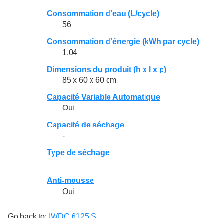
Consommation d'eau (L/cycle)
56
Consommation d'énergie (kWh par cycle)
1.04
Dimensions du produit (h x l x p)
85 x 60 x 60 cm
Capacité Variable Automatique
Oui
Capacité de séchage
-
Type de séchage
-
Anti-mousse
Oui
Go back to:
IWDC 6125 S