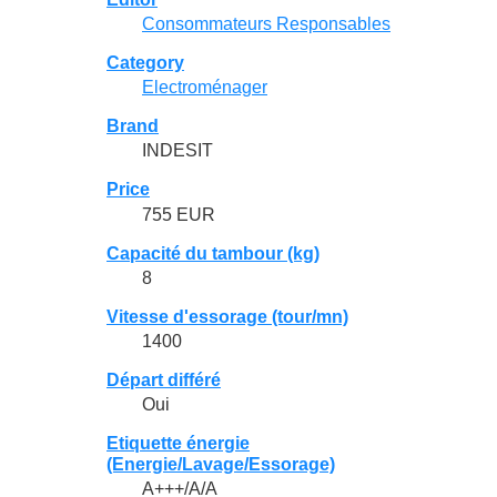
Consommateurs Responsables
Category
Electroménager
Brand
INDESIT
Price
755 EUR
Capacité du tambour (kg)
8
Vitesse d'essorage (tour/mn)
1400
Départ différé
Oui
Etiquette énergie
(Energie/Lavage/Essorage)
A+++/A/A