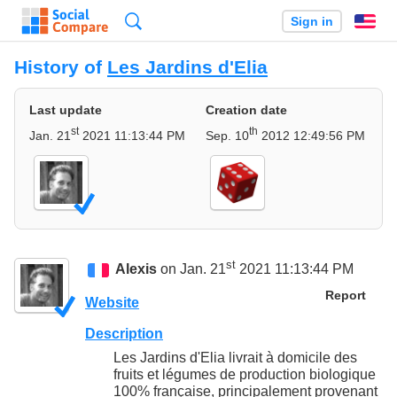
Search
Sign in
En
History of
Les Jardins d'Elia
Last update
Creation date
st
th
Jan. 21
2021 11:13:44 PM
Sep. 10
2012 12:49:56 PM
st
Alexis
on Jan. 21
2021 11:13:44 PM
Report
Website
Description
Les Jardins d'Elia livrait à domicile des
fruits et légumes de production biologique
100% française, principalement provenant