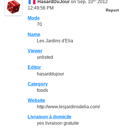
th
HasardDuJour
on Sep. 10
2012
12:49:56 PM
Report
Mode
70
Name
Les Jardins d'Elia
Viewer
unlisted
Editor
hasarddujour
Category
foods
Website
http://www.lesjardinsdelia.com/
Livraison à domicile
yes livraison gratuite