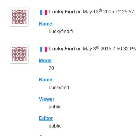
th
Lucky Find
on May 13
2015 12:25:57
Name
Luckyfind.fr
rd
Lucky Find
on May 3
2015 7:50:32 P
Mode
70
Name
Luckyfind
Viewer
public
Editor
public