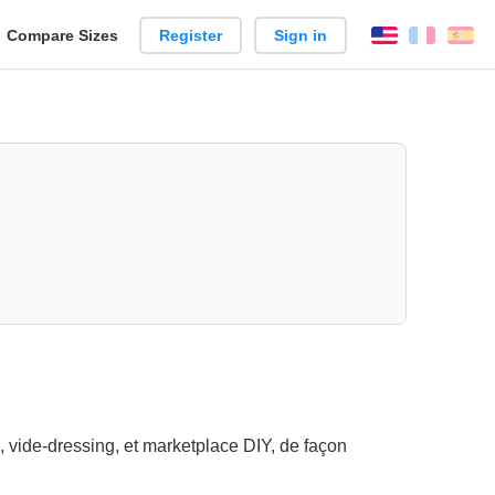
reate
Compare Sizes
Register
Sign in
English
França
Es
arison
e, vide-dressing, et marketplace DIY, de façon