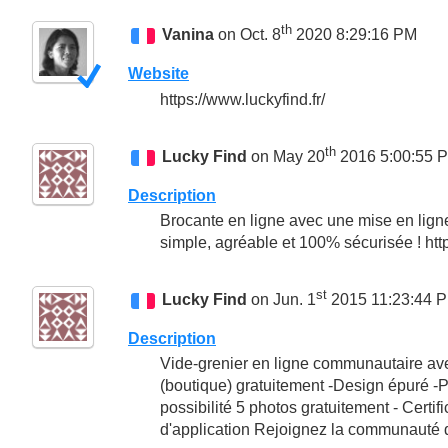
th
Vanina
on Oct. 8
2020 8:29:16 PM
Website
https://www.luckyfind.fr/
th
Lucky Find
on May 20
2016 5:00:55 
Description
Brocante en ligne avec une mise en ligne 
simple, agréable et 100% sécurisée ! http
st
Lucky Find
on Jun. 1
2015 11:23:44 
Description
Vide-grenier en ligne communautaire ave
(boutique) gratuitement -Design épuré -P
possibilité 5 photos gratuitement - Certif
d'application Rejoignez la communauté de