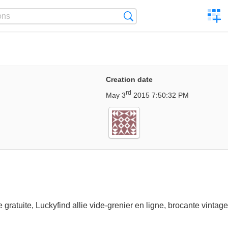
C
Search
a
comp
Creation date
rd
May 3
2015 7:50:32 PM
gratuite, Luckyfind allie vide-grenier en ligne, brocante vintag