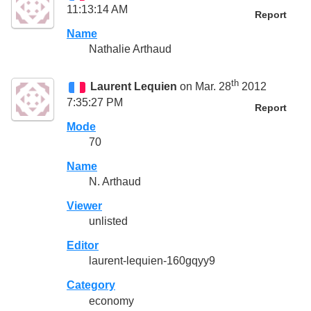
11:13:14 AM
Report
Name
Nathalie Arthaud
th
Laurent Lequien
on Mar. 28
2012
7:35:27 PM
Report
Mode
70
Name
N. Arthaud
Viewer
unlisted
Editor
laurent-lequien-160gqyy9
Category
economy