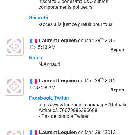
-fiscalité « bonus/malus » sur les
comportements pollueurs
Sécurité
-accès à la justice gratuit pour tous
th
Laurent Lequien
on Mar. 29
2012
11:45:13 AM
Report
Name
N.Arthaud
th
Laurent Lequien
on Mar. 29
2012
11:32:08 AM
Report
Facebook, Twitter
https://www.facebook.com/pages/Nathalie-
Arthaud/170679986296688
- Pas de compte Twitter
th
Laurent Lequien
on Mar. 29
2012