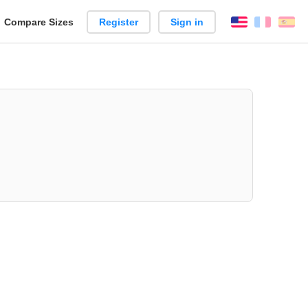
reate
Compare Sizes
Register
Sign in
English
França
Es
arison