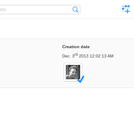
C
Search
a
comp
Creation date
rd
Dec. 3
2013 12:02:13 AM