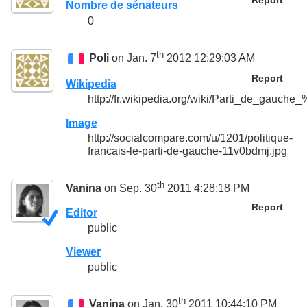
Report
Nombre de sénateurs
0
th
Poli
on Jan. 7
2012 12:29:03 AM
Report
Wikipedia
http://fr.wikipedia.org/wiki/Parti_de_gauc
Image
http://socialcompare.com/u/1201/politique-
francais-le-parti-de-gauche-11v0bdmj.jpg
th
Vanina
on Sep. 30
2011 4:28:18 PM
Report
Editor
public
Viewer
public
th
Vanina
on Jan. 30
2011 10:44:10 PM