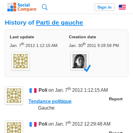
Search
Sign in
En
History of
Parti de gauche
Last update
Creation date
th
th
Jan. 7
2012 1:12:15 AM
Jan. 30
2011 9:28:58 PM
th
Poli
on Jan. 7
2012 1:12:15 AM
Report
Tendance politique
Gauche
th
Poli
on Jan. 7
2012 12:29:48 AM