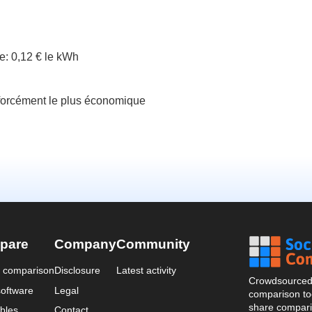
: 0,12 € le kWh
forcément le plus économique
pare
Company
Community
a comparison
Disclosure
Latest activity
Crowdsourced 
oftware
Legal
comparison too
share compari
bles
Contact