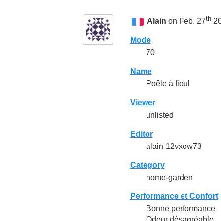
th
Alain
on Feb. 27
20
Mode
70
Name
Poêle à fioul
Viewer
unlisted
Editor
alain-12vxow73
Category
home-garden
Performance et Confort
Bonne performance
Odeur désagréable