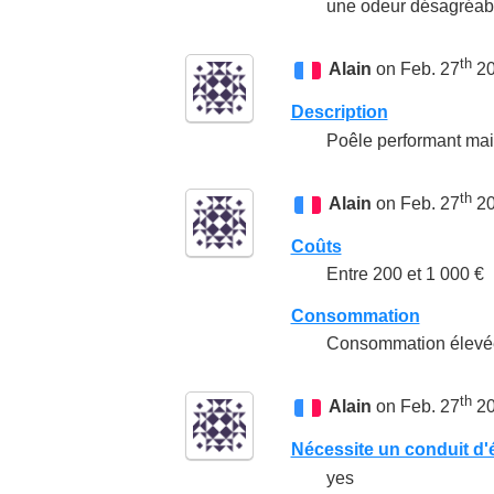
une odeur désagréab
th
Alain
on Feb. 27
20
Description
Poêle performant mai
th
Alain
on Feb. 27
20
Coûts
Entre 200 et 1 000 €
Consommation
Consommation élevée
th
Alain
on Feb. 27
20
Nécessite un conduit d'
yes