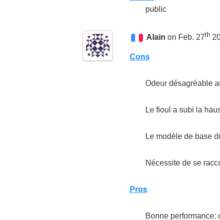
public
th
Alain
on Feb. 27
20
Cons
Odeur désagréable a
Le fioul a subi la ha
Le modèle de base du 
Nécessite de se racco
Pros
Bonne performance: ch