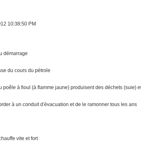
12 10:38:50 PM
u démarrage
usse du cours du pétrole
poêle à fioul (à flamme jaune) produisent des déchets (suie) et 
rder à un conduit d'évacuation et de le ramonner tous les ans
auffe vite et fort