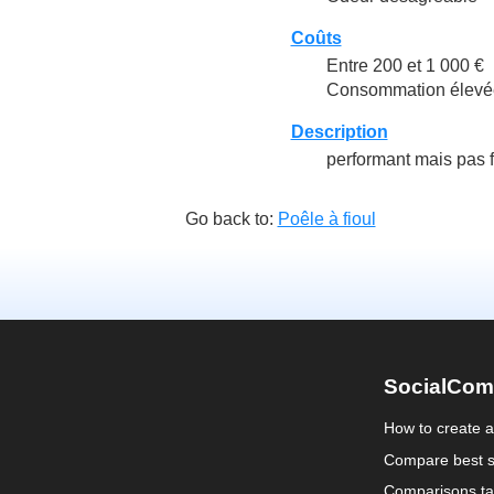
Coûts
Entre 200 et 1 000 €
Consommation élevée
Description
performant mais pas 
Go back to:
Poêle à fioul
SocialCom
How to create 
Compare best s
Comparisons ta