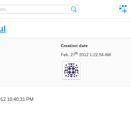
C
Search
a
comp
ul
Creation date
th
Feb. 27
2012 1:22:56 AM
12 10:40:31 PM