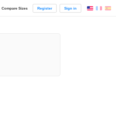
reate
Compare Sizes
Register
Sign in
English
França
Es
arison