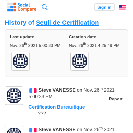
Search
Sign in
En
History of
Seuil de Certification
Last update
Creation date
th
th
Nov. 26
2021 5:00:33 PM
Nov. 26
2021 4:25:49 PM
th
Steve VANESSE
on Nov. 26
2021
5:00:33 PM
Report
Certification Bureautique
???
th
Steve VANESSE
on Nov. 26
2021