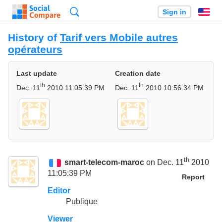
Search
Sign in
En
History of
Tarif vers Mobile autres
opérateurs
Last update
Creation date
th
th
Dec. 11
2010 11:05:39 PM
Dec. 11
2010 10:56:34 PM
th
smart-telecom-maroc
on Dec. 11
2010
11:05:39 PM
Report
Editor
Publique
Viewer