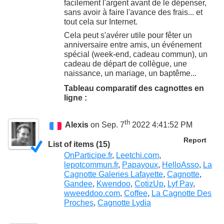
facilement l'argent avant de le dépenser,
sans avoir à faire l'avance des frais... et
tout cela sur Internet.
Cela peut s'avérer utile pour fêter un
anniversaire entre amis, un événement
spécial (week-end, cadeau commun), un
cadeau de départ de collègue, une
naissance, un mariage, un baptême...
Tableau comparatif des cagnottes en
ligne :
th
Alexis
on Sep. 7
2022 4:41:52 PM
Report
List of items (15)
OnParticipe.fr
,
Leetchi.com
,
lepotcommun.fr
,
Papayoux
,
HelloAsso
,
La
Cagnotte Galeries Lafayette
,
Cagnotte
,
Gandee
,
Kwendoo
,
CotizUp
,
Lyf Pay
,
wweeddoo.com
,
Coffee
,
La Cagnotte Des
Proches
,
Cagnotte Lydia