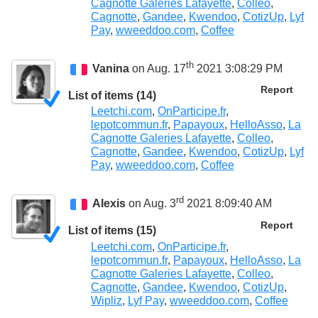
Cagnotte Galeries Lafayette
,
Colleo
,
Cagnotte
,
Gandee
,
Kwendoo
,
CotizUp
,
Lyf
Pay
,
wweeddoo.com
,
Coffee
th
Vanina
on Aug. 17
2021 3:08:29 PM
Report
List of items (14)
Leetchi.com
,
OnParticipe.fr
,
lepotcommun.fr
,
Papayoux
,
HelloAsso
,
La
Cagnotte Galeries Lafayette
,
Colleo
,
Cagnotte
,
Gandee
,
Kwendoo
,
CotizUp
,
Lyf
Pay
,
wweeddoo.com
,
Coffee
rd
Alexis
on Aug. 3
2021 8:09:40 AM
Report
List of items (15)
Leetchi.com
,
OnParticipe.fr
,
lepotcommun.fr
,
Papayoux
,
HelloAsso
,
La
Cagnotte Galeries Lafayette
,
Colleo
,
Cagnotte
,
Gandee
,
Kwendoo
,
CotizUp
,
Wipliz
,
Lyf Pay
,
wweeddoo.com
,
Coffee