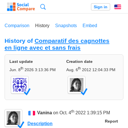
Search
Sign in
En
Comparison
History
Snapshots
Embed
History of
Comparatif des cagnottes
en ligne avec et sans frais
Last update
Creation date
th
th
Jun. 8
2026 3:13:36 PM
Aug. 6
2012 12:04:33 PM
th
Vanina
on Oct. 4
2022 1:39:15 PM
Report
Description