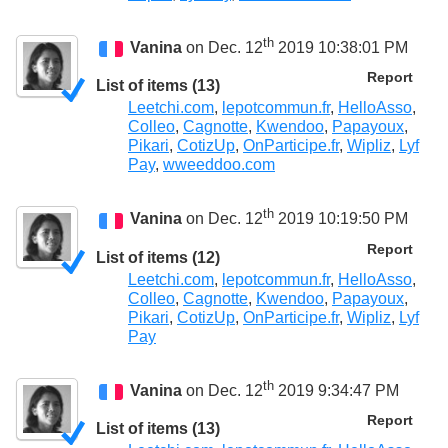
th
Vanina
on Dec. 12
2019 10:38:01 PM
Report
List of items (13)
Leetchi.com
,
lepotcommun.fr
,
HelloAsso
,
Colleo
,
Cagnotte
,
Kwendoo
,
Papayoux
,
Pikari
,
CotizUp
,
OnParticipe.fr
,
Wipliz
,
Lyf
Pay
,
wweeddoo.com
th
Vanina
on Dec. 12
2019 10:19:50 PM
Report
List of items (12)
Leetchi.com
,
lepotcommun.fr
,
HelloAsso
,
Colleo
,
Cagnotte
,
Kwendoo
,
Papayoux
,
Pikari
,
CotizUp
,
OnParticipe.fr
,
Wipliz
,
Lyf
Pay
th
Vanina
on Dec. 12
2019 9:34:47 PM
Report
List of items (13)