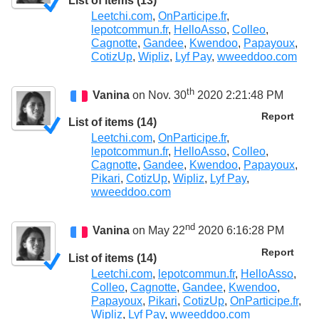
List of items (13)
Leetchi.com
,
OnParticipe.fr
,
lepotcommun.fr
,
HelloAsso
,
Colleo
,
Cagnotte
,
Gandee
,
Kwendoo
,
Papayoux
,
CotizUp
,
Wipliz
,
Lyf Pay
,
wweeddoo.com
th
Vanina
on Nov. 30
2020 2:21:48 PM
Report
List of items (14)
Leetchi.com
,
OnParticipe.fr
,
lepotcommun.fr
,
HelloAsso
,
Colleo
,
Cagnotte
,
Gandee
,
Kwendoo
,
Papayoux
,
Pikari
,
CotizUp
,
Wipliz
,
Lyf Pay
,
wweeddoo.com
nd
Vanina
on May 22
2020 6:16:28 PM
Report
List of items (14)
Leetchi.com
,
lepotcommun.fr
,
HelloAsso
,
Colleo
,
Cagnotte
,
Gandee
,
Kwendoo
,
Papayoux
,
Pikari
,
CotizUp
,
OnParticipe.fr
,
Wipliz
,
Lyf Pay
,
wweeddoo.com