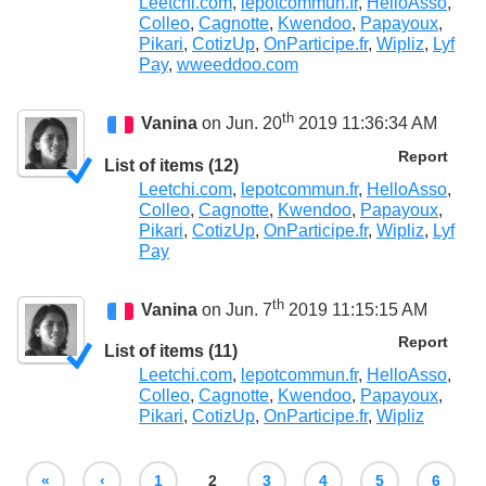
Leetchi.com
,
lepotcommun.fr
,
HelloAsso
,
Colleo
,
Cagnotte
,
Kwendoo
,
Papayoux
,
Pikari
,
CotizUp
,
OnParticipe.fr
,
Wipliz
,
Lyf
Pay
,
wweeddoo.com
th
Vanina
on Jun. 20
2019 11:36:34 AM
Report
List of items (12)
Leetchi.com
,
lepotcommun.fr
,
HelloAsso
,
Colleo
,
Cagnotte
,
Kwendoo
,
Papayoux
,
Pikari
,
CotizUp
,
OnParticipe.fr
,
Wipliz
,
Lyf
Pay
th
Vanina
on Jun. 7
2019 11:15:15 AM
Report
List of items (11)
Leetchi.com
,
lepotcommun.fr
,
HelloAsso
,
Colleo
,
Cagnotte
,
Kwendoo
,
Papayoux
,
Pikari
,
CotizUp
,
OnParticipe.fr
,
Wipliz
«
‹
1
2
3
4
5
6