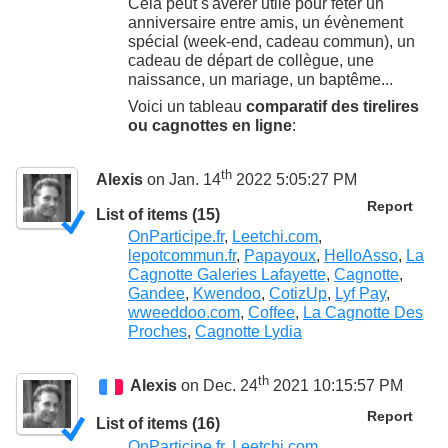
Cela peut s'avérer utile pour fêter un
anniversaire entre amis, un évènement
spécial (week-end, cadeau commun), un
cadeau de départ de collègue, une
naissance, un mariage, un baptême...
Voici un tableau
comparatif des tirelires
ou cagnottes en ligne
:
th
Alexis
on Jan. 14
2022 5:05:27 PM
Report
List of items (15)
OnParticipe.fr
,
Leetchi.com
,
lepotcommun.fr
,
Papayoux
,
HelloAsso
,
La
Cagnotte Galeries Lafayette
,
Cagnotte
,
Gandee
,
Kwendoo
,
CotizUp
,
Lyf Pay
,
wweeddoo.com
,
Coffee
,
La Cagnotte Des
Proches
,
Cagnotte Lydia
th
Alexis
on Dec. 24
2021 10:15:57 PM
Report
List of items (16)
OnParticipe.fr
,
Leetchi.com
,