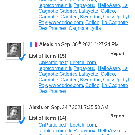
lepotcommun.fr
,
Papayoux
,
HelloAsso
,
La
Cagnotte Galeries Lafayette
,
Colleo
,
Cagnotte
,
Gandee
,
Kwendoo
,
CotizUp
,
Lyf
Pay
,
wweeddoo.com
,
Coffee
,
La Cagnotte
Des Proches
,
Cagnotte Lydia
th
Alexis
on Sep. 30
2021 1:27:24 PM
Report
List of items (15)
OnParticipe.fr
,
Leetchi.com
,
lepotcommun.fr
,
Papayoux
,
HelloAsso
,
La
Cagnotte Galeries Lafayette
,
Colleo
,
Cagnotte
,
Gandee
,
Kwendoo
,
CotizUp
,
Lyf
Pay
,
wweeddoo.com
,
Coffee
,
La Cagnotte
Des Proches
th
Alexis
on Sep. 24
2021 7:35:53 AM
Report
List of items (14)
OnParticipe.fr
,
Leetchi.com
,
lepotcommun.fr
,
Papayoux
,
HelloAsso
,
La