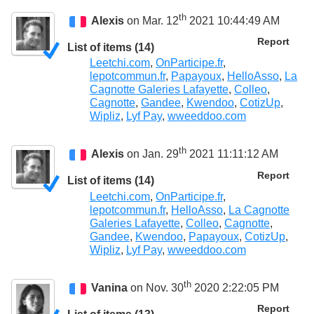
th
Alexis
on Mar. 12
2021 10:44:49 AM
Report
List of items (14)
Leetchi.com
,
OnParticipe.fr
,
lepotcommun.fr
,
Papayoux
,
HelloAsso
,
La
Cagnotte Galeries Lafayette
,
Colleo
,
Cagnotte
,
Gandee
,
Kwendoo
,
CotizUp
,
Wipliz
,
Lyf Pay
,
wweeddoo.com
th
Alexis
on Jan. 29
2021 11:11:12 AM
Report
List of items (14)
Leetchi.com
,
OnParticipe.fr
,
lepotcommun.fr
,
HelloAsso
,
La Cagnotte
Galeries Lafayette
,
Colleo
,
Cagnotte
,
Gandee
,
Kwendoo
,
Papayoux
,
CotizUp
,
Wipliz
,
Lyf Pay
,
wweeddoo.com
th
Vanina
on Nov. 30
2020 2:22:05 PM
Report