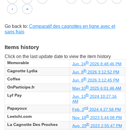
›
»
Go back to:
Comparatif des cagnottes en ligne avec et
sans frais
Items history
Click on the last update date to view the item history
Memorable
th
Jun. 24
2026 8:48:46 PM
Cagnotte Lydia
th
Jun. 8
2026 3:12:52 PM
Coffee
th
Jun. 8
2026 3:12:45 PM
OnParticipe.fr
th
May 10
2025 6:01:46 AM
Lyf Pay
th
Jun. 13
2024 10:27:16
AM
Papayoux
nd
Feb. 2
2024 4:27:58 PM
Leetchi.com
th
Nov. 18
2023 5:44:08 PM
La Cagnotte Des Proches
th
Aug. 29
2023 2:55:47 PM