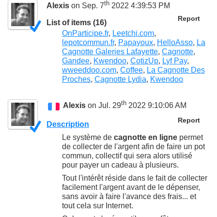
th
Alexis
on Sep. 7
2022 4:39:53 PM
Report
List of items (16)
OnParticipe.fr
,
Leetchi.com
,
lepotcommun.fr
,
Papayoux
,
HelloAsso
,
La
Cagnotte Galeries Lafayette
,
Cagnotte
,
Gandee
,
Kwendoo
,
CotizUp
,
Lyf Pay
,
wweeddoo.com
,
Coffee
,
La Cagnotte Des
Proches
,
Cagnotte Lydia
,
Kwendoo
th
Alexis
on Jul. 29
2022 9:10:06 AM
Report
Description
Le système de
cagnotte en ligne
permet
de collecter de l'argent afin de faire un pot
commun, collectif qui sera alors utilisé
pour payer un cadeau à plusieurs.
Tout l'intérêt réside dans le fait de collecter
facilement l'argent avant de le dépenser,
sans avoir à faire l'avance des frais... et
tout cela sur Internet.