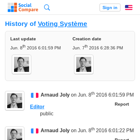
Search
Sign in
En
History of
Voting Système
Last update
Creation date
th
th
Jun. 8
2016 6:01:59 PM
Jun. 7
2016 6:28:36 PM
th
Arnaud Joly
on Jun. 8
2016 6:01:59 PM
Report
Editor
public
th
Arnaud Joly
on Jun. 8
2016 6:01:22 PM