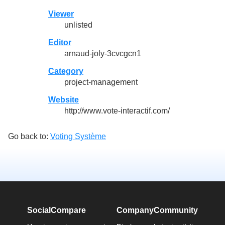
Viewer
unlisted
Editor
arnaud-joly-3cvcgcn1
Category
project-management
Website
http://www.vote-interactif.com/
Go back to:
Voting Système
SocialCompare
Company
Community