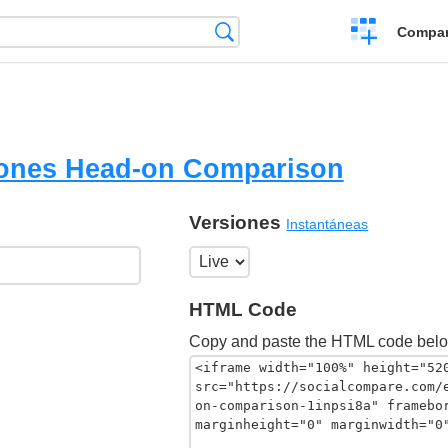
Crear
Búsqueda
Compar
una
comparación
hones Head-on Comparison
Versiones
Instantáneas
HTML Code
Copy and paste the HTML code belo