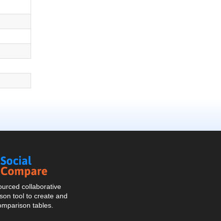
Social
Compare
urced collaborative
on tool to create and
omparison tables.