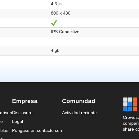
e
Empresa
Comunidad
arison
Disclosure
Actividad reciente
Crowdso
re
Legal
comparis
share c
blas
Póngase en contacto con
es