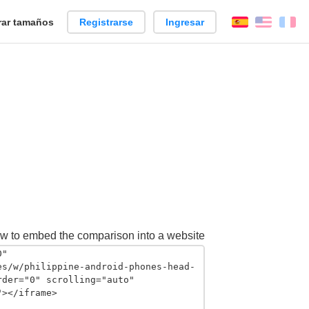
ar tamaños
Registrarse
Ingresar
Español
Englis
Fr
w to embed the comparison into a website