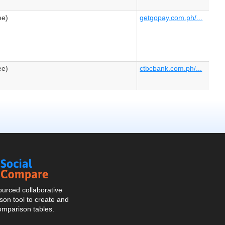
Social
Compare
urced collaborative
on tool to create and
omparison tables.