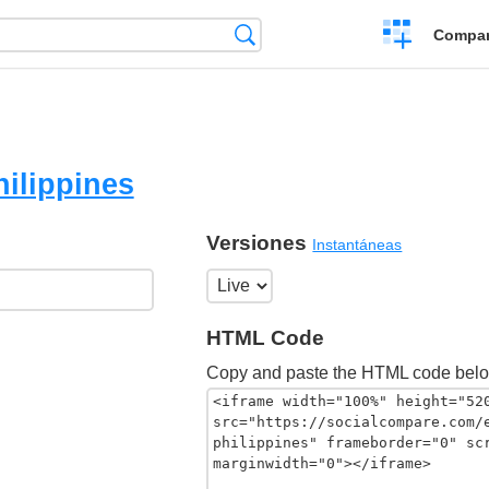
Crear
Búsqueda
Compar
una
comparación
hilippines
Versiones
Instantáneas
HTML Code
Copy and paste the HTML code belo