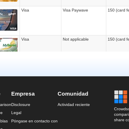
e
Empresa
Comunidad
arison
Disclosure
Actividad reciente
Crowdso
re
Legal
comparis
share c
blas
Póngase en contacto con
es