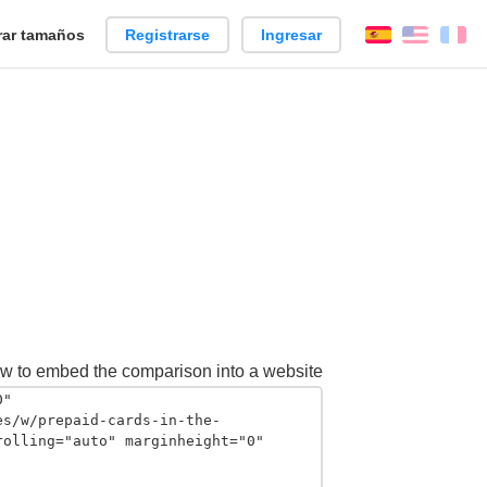
ar tamaños
Registrarse
Ingresar
Español
Englis
Fr
w to embed the comparison into a website