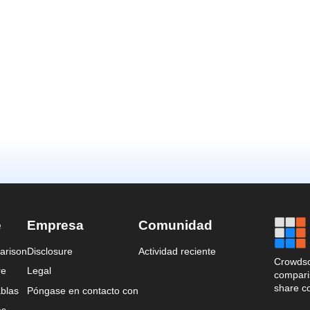
e
Empresa
Comunidad
arison
Disclosure
Actividad reciente
Crowdso
re
Legal
comparis
share c
blas
Póngase en contacto con
es