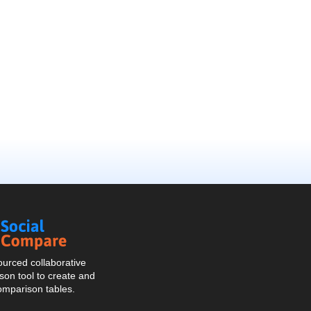
Social
Compare
urced collaborative
on tool to create and
omparison tables.