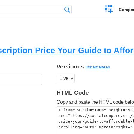
Crear
Búsqueda
Compar
una
comparación
cription Price Your Guide to Affo
Versiones
Instantáneas
HTML Code
Copy and paste the HTML code belo