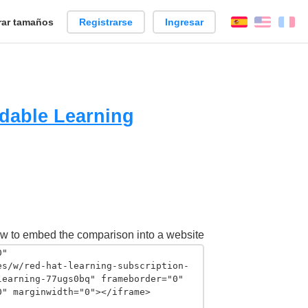
ar tamaños
Registrarse
Ingresar
Español
Englis
Fr
rdable Learning
w to embed the comparison into a website