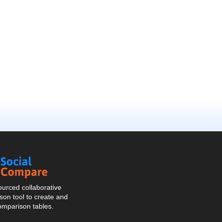
Social
Compare
urced collaborative
on tool to create and
omparison tables.