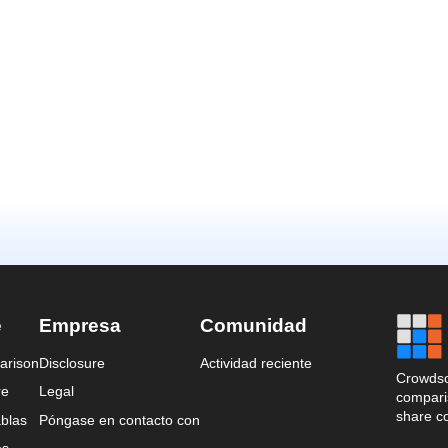
e
Empresa
Comunidad
arison
Disclosure
Actividad reciente
Crowdso
re
Legal
comparis
share c
blas
Póngase en contacto con
es