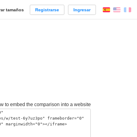
ar tamaños
Registrarse
Ingresar
Español
Englis
Fr
w to embed the comparison into a website