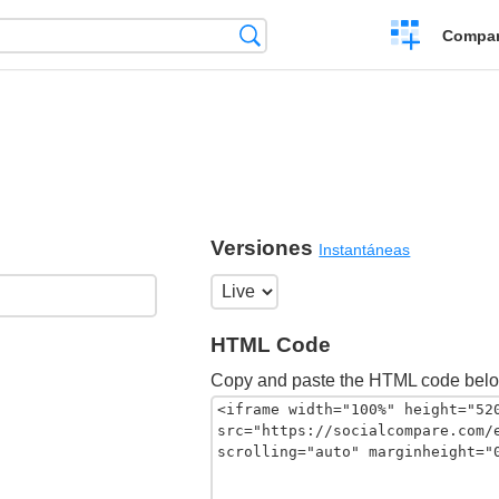
Crear
Búsqueda
Compar
una
comparación
Versiones
Instantáneas
HTML Code
Copy and paste the HTML code belo