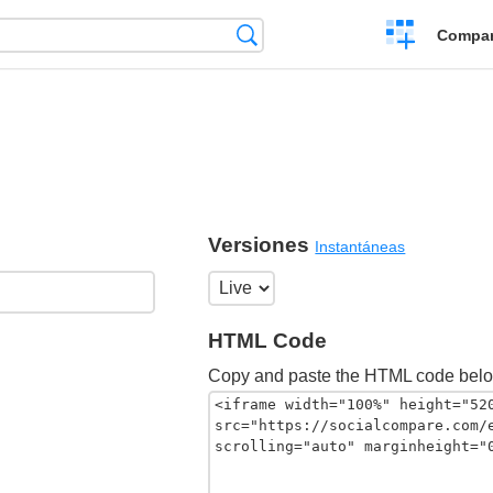
Crear
Búsqueda
Compar
una
comparación
Versiones
Instantáneas
HTML Code
Copy and paste the HTML code belo