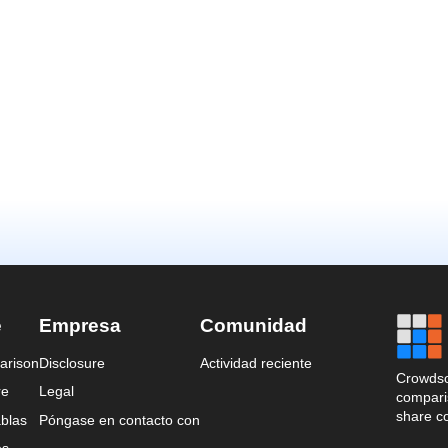
e
Empresa
Comunidad
arison
Disclosure
Actividad reciente
Crowdso
re
Legal
comparis
share c
blas
Póngase en contacto con
es