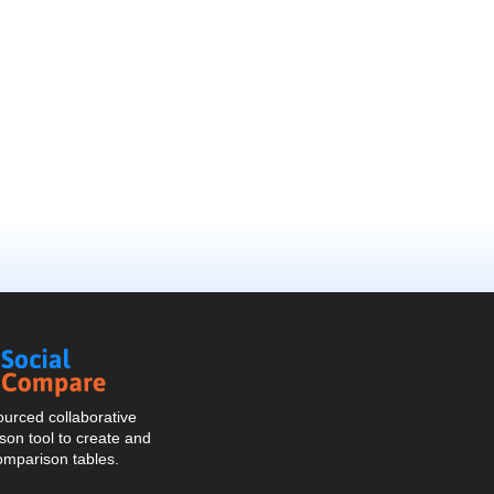
Social
Compare
urced collaborative
on tool to create and
omparison tables.