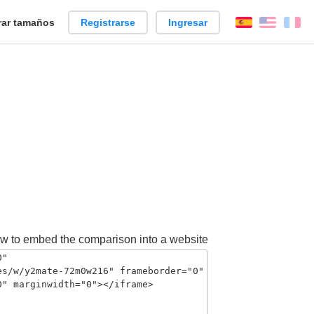
ar tamaños
Registrarse
Ingresar
Español
Englis
Fr
w to embed the comparison into a website