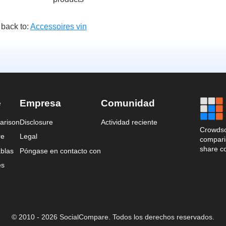
back to:
Accessoires vin
e
Empresa
Comunidad
arison
Disclosure
Actividad reciente
Crowdso
re
Legal
comparis
share c
blas
Póngase en contacto con
es
© 2010 - 2026 SocialCompare. Todos los derechos reservados.