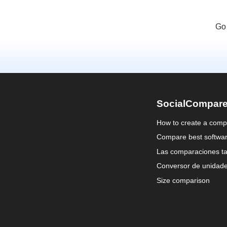
Go 
SocialCompar
How to create a comp
Compare best softwa
Las comparaciones ta
Conversor de unidad
Size comparison