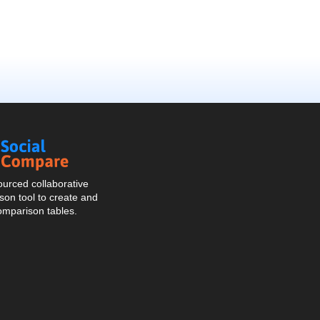
Social
Compare
urced collaborative
on tool to create and
omparison tables.