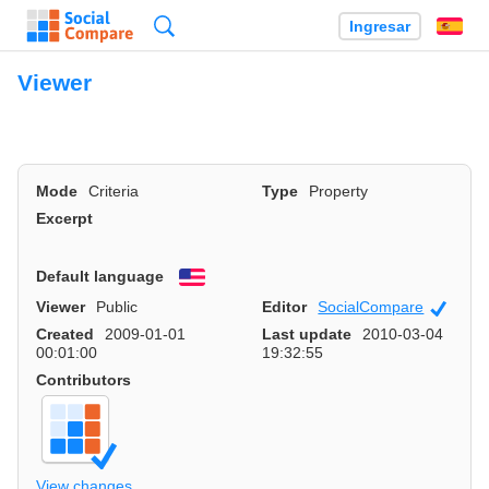
Búsqueda
Ingresar
Es
Viewer
Mode
Criteria
Type
Property
Excerpt
Default language
English
Viewer
Public
Editor
SocialCompare
Officia
Created
2009-01-01
Last update
2010-03-04
00:01:00
19:32:55
Contributors
View changes