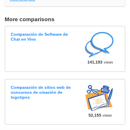
More comparisons
Comparación de Software de
Chat en Vivo
141,193
views
Comparación de sitios web de
concursos de creación de
logotipos
52,155
views