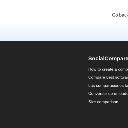
Go back
SocialCompar
How to create a comp
Compare best softwa
Las comparaciones ta
Conversor de unidad
Size comparison