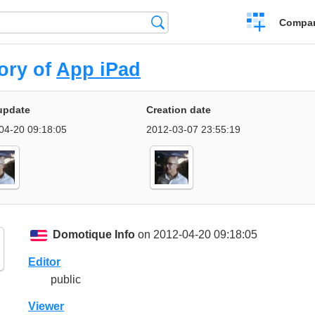
Crear
Búsqueda
Compar
una
comparación
ory of
App iPad
update
Creation date
04-20 09:18:05
2012-03-07 23:55:19
Domotique Info
on 2012-04-20 09:18:05
Editor
public
Viewer