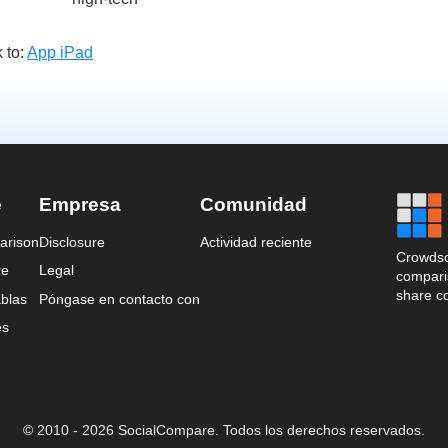
 to:
App iPad
e
Empresa
Comunidad
arison
Disclosure
Actividad reciente
Crowdso
re
Legal
comparis
share c
blas
Póngase en contacto con
es
© 2010 - 2026 SocialCompare. Todos los derechos reservados.