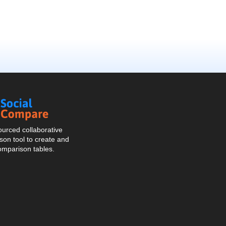
Social
Compare
urced collaborative
on tool to create and
omparison tables.