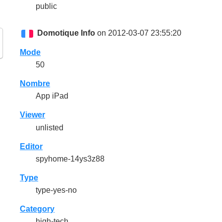
public
Domotique Info
on 2012-03-07 23:55:20
Mode
50
Nombre
App iPad
Viewer
unlisted
Editor
spyhome-14ys3z88
Type
type-yes-no
Category
high-tech