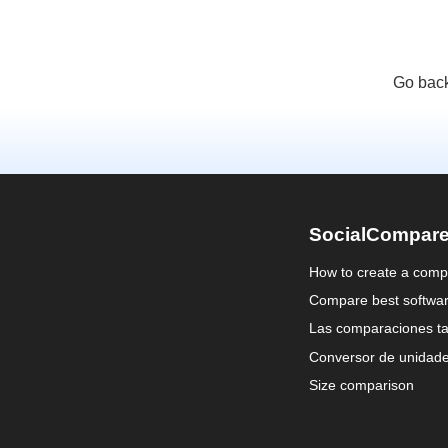
Go back
SocialCompar
How to create a comp
Compare best softwa
Las comparaciones ta
Conversor de unidad
Size comparison