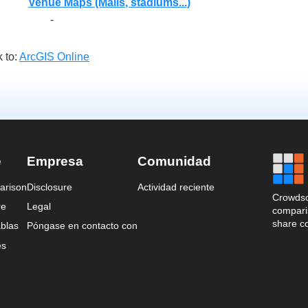
Venue Maps (Malls, stadiums...)
-
 to:
ArcGIS Online
e
Empresa
Comunidad
arison
Disclosure
Actividad reciente
Crowdso
re
Legal
comparis
share c
blas
Póngase en contacto con
es