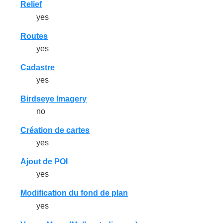
Relief
yes
Routes
yes
Cadastre
yes
Birdseye Imagery
no
Création de cartes
yes
Ajout de POI
yes
Modification du fond de plan
yes