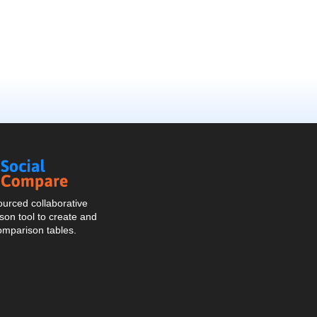
Social
Compare
urced collaborative
on tool to create and
omparison tables.