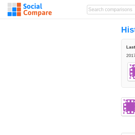
His
Las
2017