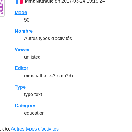
MmeNathalie
on 2017-03-24 19:19:24
Mode
50
Nombre
Autres types d'activités
Viewer
unlisted
Editor
mmenathalie-3romb2dk
Type
type-text
Category
education
k to:
Autres types d'activités