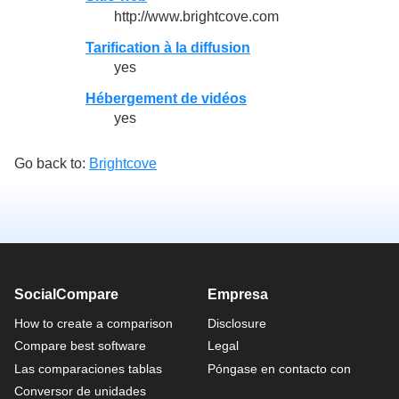
http://www.brightcove.com
Tarification à la diffusion
yes
Hébergement de vidéos
yes
Go back to:
Brightcove
SocialCompare
Empresa
How to create a comparison
Disclosure
Compare best software
Legal
Las comparaciones tablas
Póngase en contacto con
Conversor de unidades