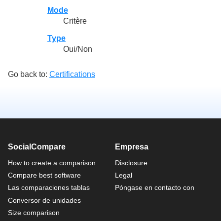
Mode
Critère
Type
Oui/Non
Go back to:
Certifications
SocialCompare
Empresa
How to create a comparison
Disclosure
Compare best software
Legal
Las comparaciones tablas
Póngase en contacto con
Conversor de unidades
Size comparison