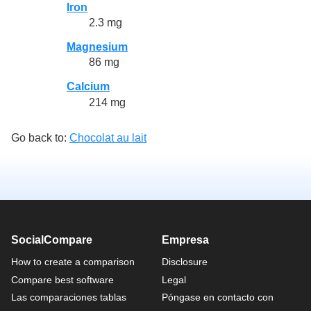
Iron
2.3 mg
Magnesium
86 mg
Calcium
214 mg
Go back to:
Chocolat au lait
SocialCompare
Empresa
How to create a comparison
Disclosure
Compare best software
Legal
Las comparaciones tablas
Póngase en contacto con