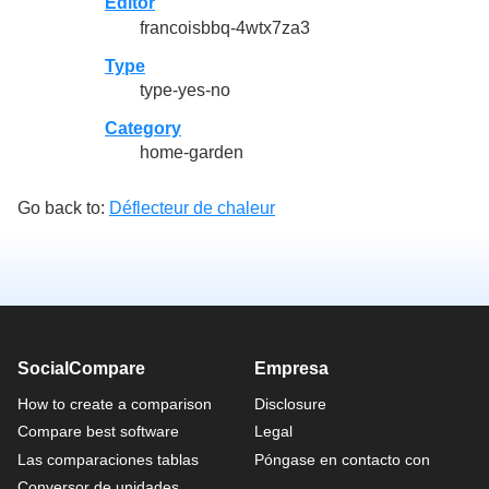
Editor
francoisbbq-4wtx7za3
Type
type-yes-no
Category
home-garden
Go back to:
Déflecteur de chaleur
SocialCompare
Empresa
How to create a comparison
Disclosure
Compare best software
Legal
Las comparaciones tablas
Póngase en contacto con
Conversor de unidades