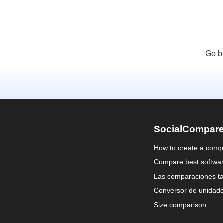
Go b
SocialCompar
How to create a comp
Compare best softwa
Las comparaciones ta
Conversor de unidad
Size comparison