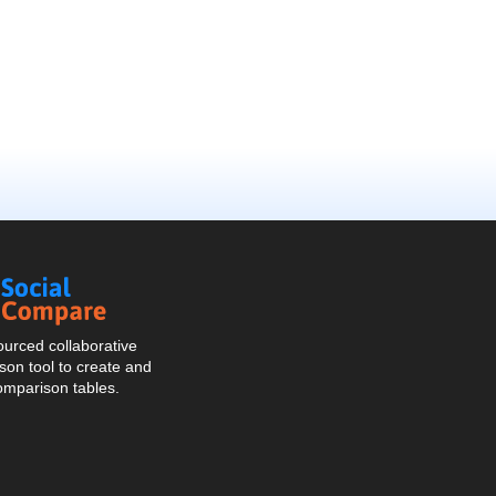
Social
Compare
urced collaborative
on tool to create and
omparison tables.