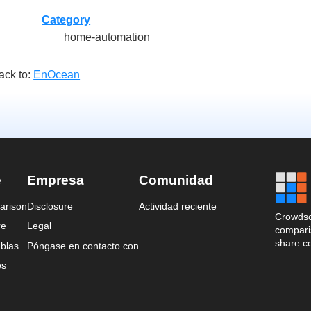
Category
home-automation
ack to:
EnOcean
e
Empresa
Comunidad
arison
Disclosure
Actividad reciente
Crowdso
re
Legal
comparis
share c
blas
Póngase en contacto con
es