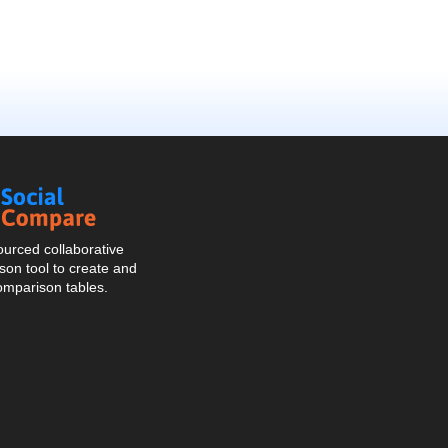
Social
Compare
urced collaborative
on tool to create and
omparison tables.