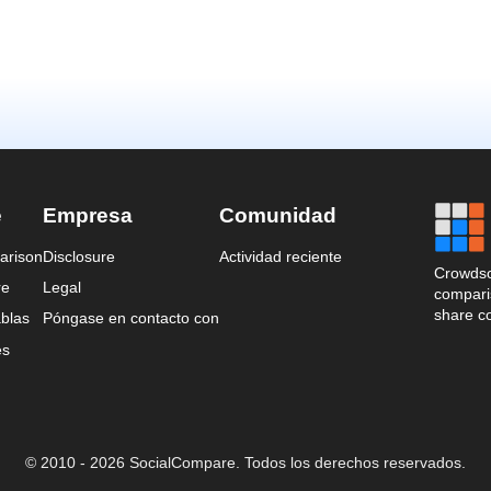
e
Empresa
Comunidad
arison
Disclosure
Actividad reciente
Crowdso
re
Legal
comparis
share c
blas
Póngase en contacto con
es
© 2010 - 2026 SocialCompare. Todos los derechos reservados.