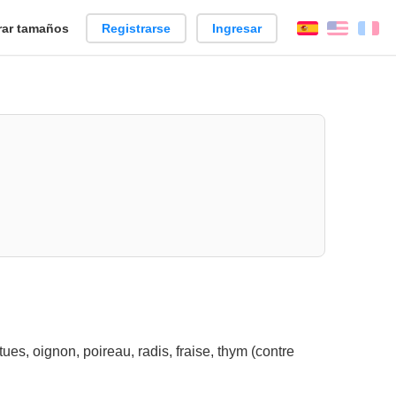
ar tamaños
Registrarse
Ingresar
Español
Englis
Fr
itues, oignon, poireau, radis, fraise, thym (contre