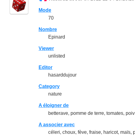
Mode
70
Nombre
Epinard
Viewer
unlisted
Editor
hasarddujour
Category
nature
A éloigner de
betterave, pomme de terre, tomates, poi
A associer avec
céleri, choux, fève, fraise, haricot, maïs