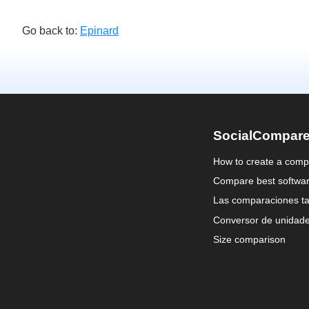
Go back to:
Epinard
SocialCompar
How to create a comp
Compare best softwa
Las comparaciones ta
Conversor de unidad
Size comparison