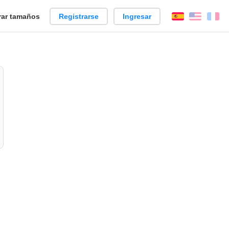
ar tamaños
Registrarse
Ingresar
Español
Englis
Fr