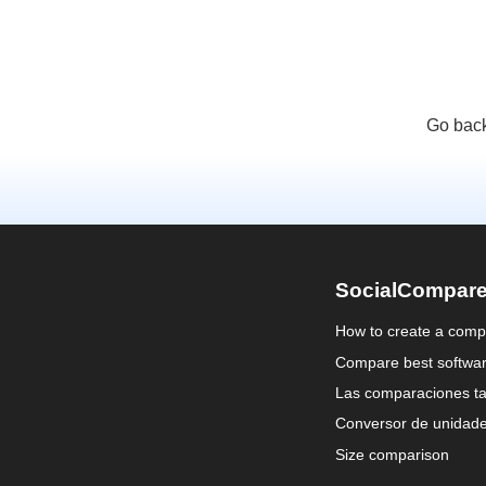
Go back
SocialCompar
How to create a comp
Compare best softwa
Las comparaciones ta
Conversor de unidad
Size comparison