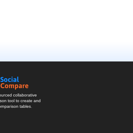
Social
Compare
urced collaborative
on tool to create and
omparison tables.