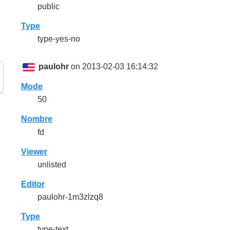
public
Type
type-yes-no
paulohr
on 2013-02-03 16:14:32
Mode
50
Nombre
fd
Viewer
unlisted
Editor
paulohr-1m3zlzq8
Type
type-text