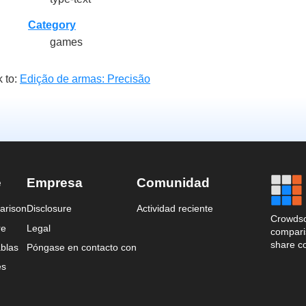
Category
games
 to:
Edição de armas: Precisão
e
Empresa
Comunidad
arison
Disclosure
Actividad reciente
Crowdso
re
Legal
comparis
share c
blas
Póngase en contacto con
es