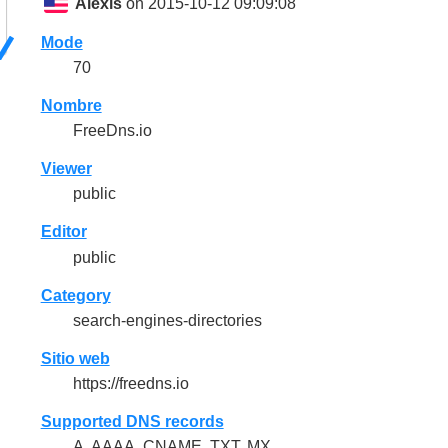
Alexis
on 2015-10-12 09:09:08
Mode
70
Nombre
FreeDns.io
Viewer
public
Editor
public
Category
search-engines-directories
Sitio web
https://freedns.io
Supported DNS records
A, AAAA, CNAME, TXT, MX