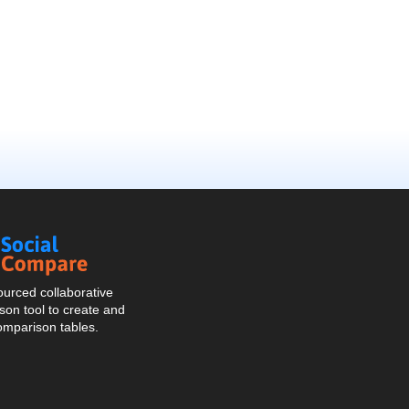
Social
Compare
urced collaborative
on tool to create and
omparison tables.