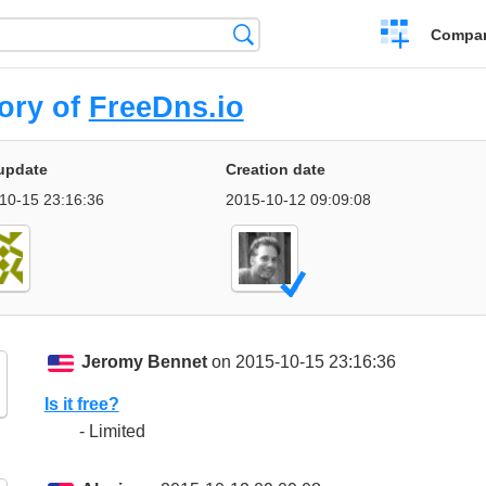
Crear
Búsqueda
Compar
una
comparación
ory of
FreeDns.io
update
Creation date
10-15 23:16:36
2015-10-12 09:09:08
Jeromy Bennet
on 2015-10-15 23:16:36
Is it free?
- Limited