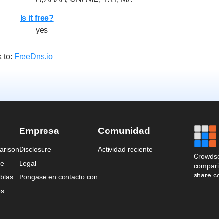
Is it free?
yes
 to:
FreeDns.io
e
Empresa
Comunidad
arison
Disclosure
Actividad reciente
Crowdso
re
Legal
comparis
share c
blas
Póngase en contacto con
es