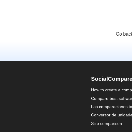
Go back
SocialCompar
How to create a comp
Compare best softwa
Las comparaciones ta
Conversor de unidad
Size comparison