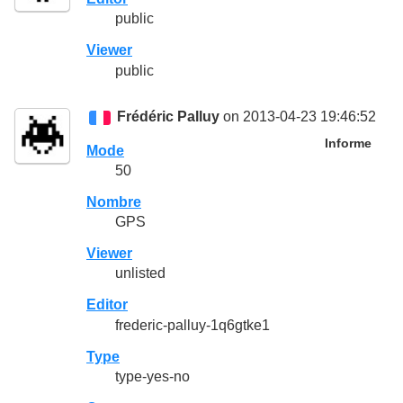
public
Viewer
public
Frédéric Palluy
on 2013-04-23 19:46:52
Informe
Mode
50
Nombre
GPS
Viewer
unlisted
Editor
frederic-palluy-1q6gtke1
Type
type-yes-no