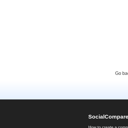
Go ba
SocialCompar
How to create a comp