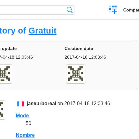
Crear
Búsqueda
Compar
una
comparación
tory of
Gratuit
t update
Creation date
7-04-18 12:03:46
2017-04-18 12:03:46
jaseurboreal
on 2017-04-18 12:03:46
Mode
50
Nombre