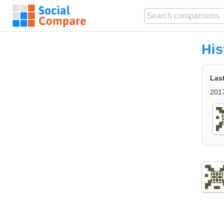
His
Las
201