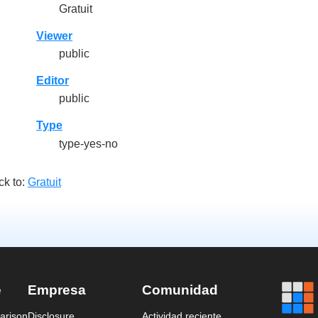
Gratuit
Viewer
public
Editor
public
Type
type-yes-no
ck to:
Gratuit
e
Empresa
Comunidad
arison
Disclosure
Actividad reciente