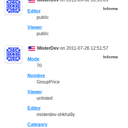
MisterDev
on 2011-09-30 16:33:03
Informe
Editor
public
Viewer
public
MisterDev
on 2011-07-26 12:51:57
Informe
Mode
70
Nombre
GroupPrice
Viewer
unlisted
Editor
misterdev-shkha9y
Category