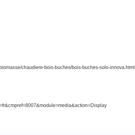
-biomasse/chaudiere-bois-buches/bois-buches-solo-innova.html
ng=fr&cmpref=8007&module=media&action=Display