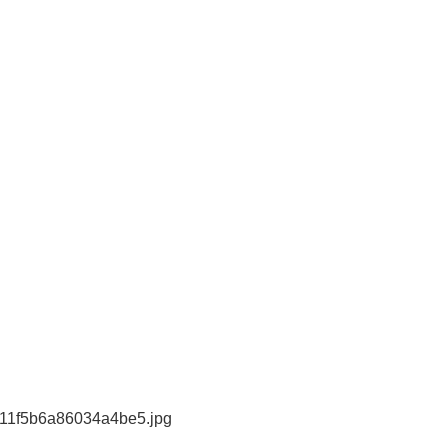
f711f5b6a86034a4be5.jpg