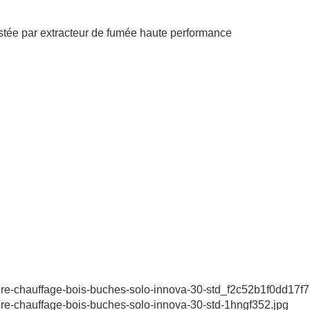
stée par extracteur de fumée haute performance
iere-chauffage-bois-buches-solo-innova-30-std_f2c52b1f0dd17
ere-chauffage-bois-buches-solo-innova-30-std-1hngf352.jpg