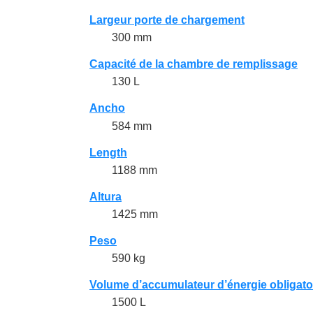
Largeur porte de chargement
300 mm
Capacité de la chambre de remplissage
130 L
Ancho
584 mm
Length
1188 mm
Altura
1425 mm
Peso
590 kg
Volume d’accumulateur d’énergie obligato
1500 L