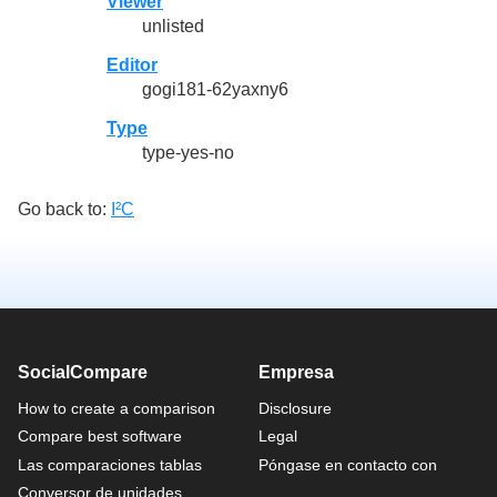
Viewer
unlisted
Editor
gogi181-62yaxny6
Type
type-yes-no
Go back to:
I²C
SocialCompare
Empresa
How to create a comparison
Disclosure
Compare best software
Legal
Las comparaciones tablas
Póngase en contacto con
Conversor de unidades