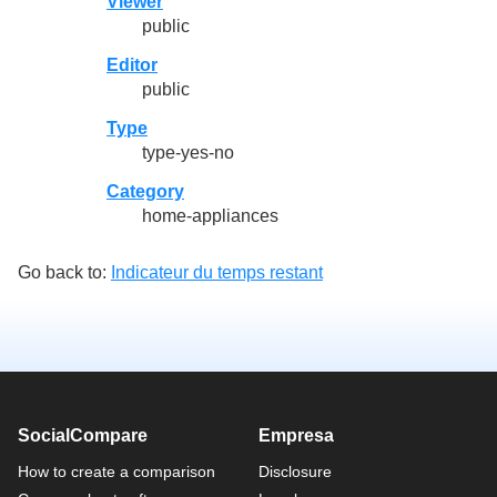
Viewer
public
Editor
public
Type
type-yes-no
Category
home-appliances
Go back to:
Indicateur du temps restant
SocialCompare
Empresa
How to create a comparison
Disclosure