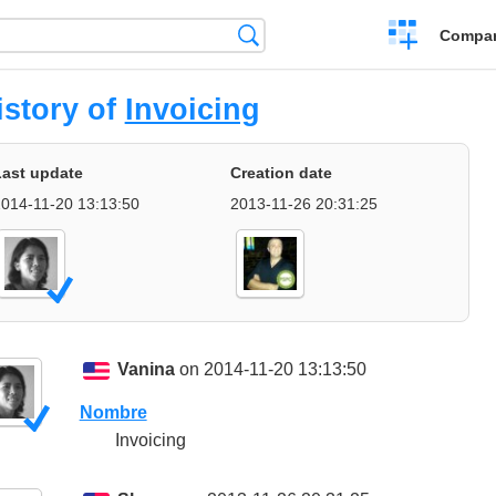
Crear
Búsqueda
Compar
una
comparación
istory of
Invoicing
Last update
Creation date
014-11-20 13:13:50
2013-11-26 20:31:25
Vanina
on 2014-11-20 13:13:50
Nombre
Invoicing