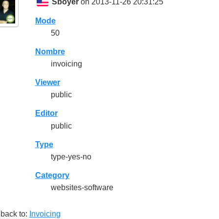
Sboyer
on 2013-11-26 20:31:25
Mode
50
Nombre
invoicing
Viewer
public
Editor
public
Type
type-yes-no
Category
websites-software
back to:
Invoicing